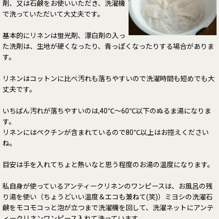
剤、又は石鹸をお使いいただき、洗濯機
で洗っていただいて大丈夫です。
基本的にリネンは蛍光剤、漂白剤の入っ
た洗剤は、生地が硬くなったり、青っぽくなったりする場合がありま
す。
リネンはコットンに比べ汚れも落ちやすいので洗濯時間も短めでも大
丈夫です。
いちばん汚れが落ちやすいのは,40℃～60℃以下のぬるま湯になりま
す。
リネンにはペクチンが含まれているので80℃以上はお控えください
ね。
目安は手を入れてちょと熱いなと思う程度のお湯の温度になります。
私自身が使っているアンティークリネンのワンピースは、お風呂の残
り湯を使い（ちょうどいい温度＆エコも兼ねて(笑)）ミヨシの洗濯石
鹸をモコモコっと泡が立つまで洗濯機を回して、洗濯ネットにアンテ
ィークリネンワンピース入れて洗っています。