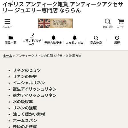
イギリス アンティーク雑貨,アンティークアクセサ
リー ジュエリー専門店 なららん
メニュー
商品検索
カート
ブランド/モチ
商品一覧
発送方法/送料
お支払い方法
商品検索
履歴
ーフ
ホーム
>
アンティークリネンの性質と特徴・お洗濯方法
リネンのヒミツ
リネンの歴史
イニシャルリネン
誕生アイリッシュリネン
魅力アイリッシュリネン
水の吸収率
リネンの強度
涼しく暖かい素材
ホームスパン
普段のお洗濯