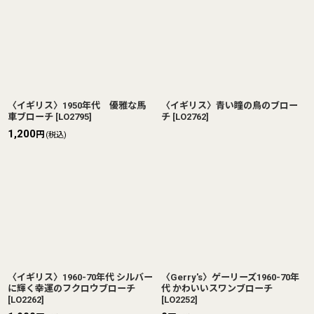
〈イギリス〉1950年代 優雅な馬
〈イギリス〉青い瞳の鳥のブロー
車ブローチ
[
LO2795
]
チ
[
LO2762
]
1,200
円
(税込)
〈イギリス〉1960-70年代 シルバー
〈Gerry's〉ゲーリーズ1960-70年
に輝く幸運のフクロウブローチ
代 かわいいスワンブローチ
[
LO2262
]
[
LO2252
]