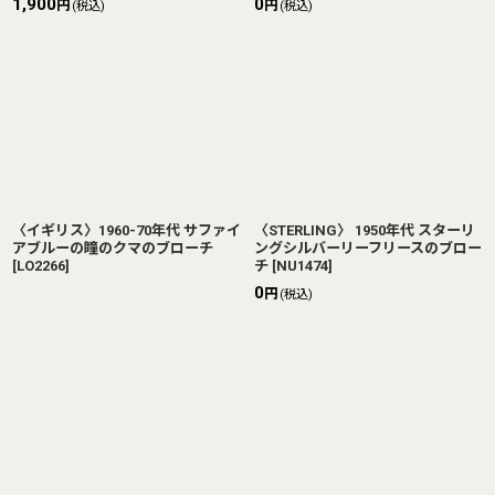
1,900
0
円
円
(税込)
(税込)
〈イギリス〉1960-70年代 サファイ
〈STERLING〉 1950年代 スターリ
アブルーの瞳のクマのブローチ
ングシルバーリーフリースのブロー
[
LO2266
]
チ
[
NU1474
]
0
円
(税込)