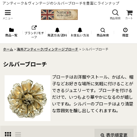
アンティーク＆ヴィンテージのシルバーブローチを豊富にラインナップ
メニュー
商品検索
カート
ブランド/モチ
商品一覧
発送方法/送料
お支払い方法
商品検索
履歴
ーフ
ホーム
>
海外アンティーク/ヴィンテージブローチ
>
シルバーブローチ
シルバーブローチ
ブローチはお洋服やストール、かばん、帽
子などお好きな場所に気軽に付けることが
できるジュエリーです。ブローチを付ける
だけで、いつもより華やかになるのが嬉し
いですね。シルバーのブローチはより清楚
な雰囲気を醸し出してくれますね。
表示順変更