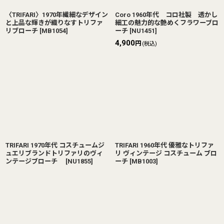
〈TRIFARI〉1970年繊細なデザイン
Coro 1960年代 コロ社製 透かし
と上品な輝きが織りなすトリファ
細工の魅力的な艶めくフラワーブロ
リブローチ
[
MB1054
]
ーチ
[
NU1451
]
4,900
円
(税込)
TRIFARI 1970年代 コスチュームジ
TRIFARI 1960年代 優雅なトリファ
ュエリブランドトリファリのヴィ
リ ヴィンテージ コスチューム ブロ
ンテージブローチ
[
NU1855
]
ーチ
[
MB1003
]