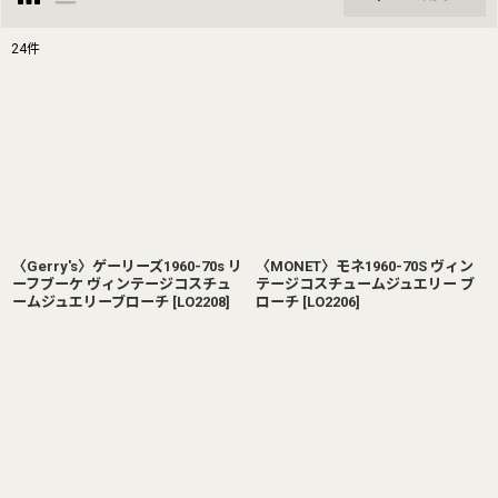
閉じる
24
件
表示数
:
並び順
:
絞り込む
〈Gerry's〉ゲーリーズ1960-70s リ
〈MONET〉モネ1960-70S ヴィン
ーフブーケ ヴィンテージコスチュ
テージコスチュームジュエリー ブ
ームジュエリーブローチ
[
LO2208
]
ローチ
[
LO2206
]