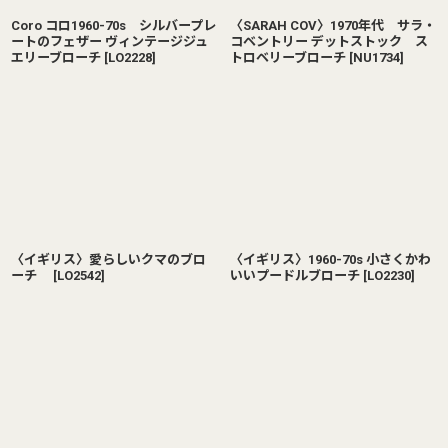
Coro コロ1960-70s シルバープレ
〈SARAH COV〉1970年代 サラ・
ートのフェザー ヴィンテージジュ
コベントリー デットストック ス
エリーブローチ
[
LO2228
]
トロベリーブローチ
[
NU1734
]
〈イギリス〉愛らしいクマのブロ
〈イギリス〉1960-70s 小さくかわ
ーチ
[
LO2542
]
いいプードルブローチ
[
LO2230
]