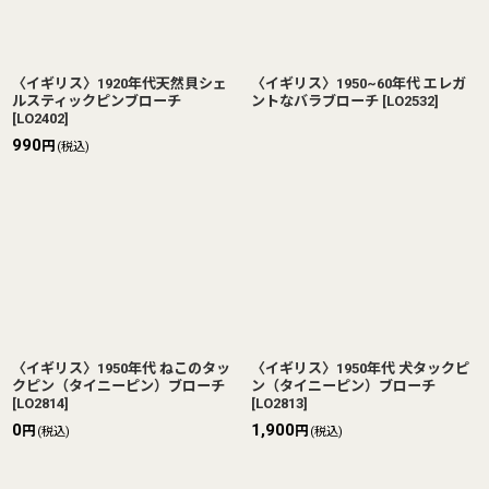
〈イギリス〉1920年代天然貝シェ
〈イギリス〉1950~60年代 エレガ
ルスティックピンブローチ
ントなバラブローチ
[
LO2532
]
[
LO2402
]
990
円
(税込)
〈イギリス〉1950年代 ねこのタッ
〈イギリス〉1950年代 犬タックピ
クピン（タイニーピン）ブローチ
ン（タイニーピン）ブローチ
[
LO2814
]
[
LO2813
]
0
1,900
円
円
(税込)
(税込)