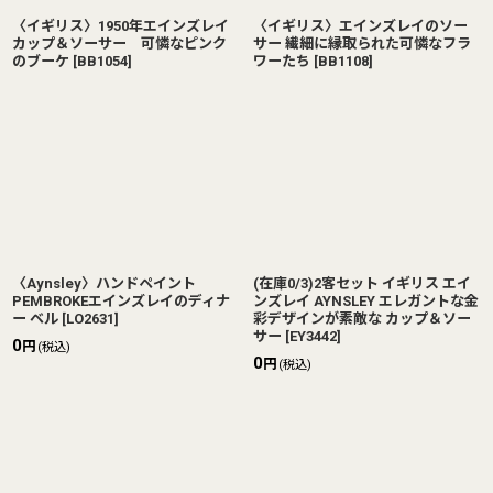
〈イギリス〉1950年エインズレイ
〈イギリス〉エインズレイのソー
カップ＆ソーサー 可憐なピンク
サー 繊細に縁取られた可憐なフラ
のブーケ
[
BB1054
]
ワーたち
[
BB1108
]
〈Aynsley〉ハンドペイント
(在庫0/3)2客セット イギリス エイ
PEMBROKEエインズレイのディナ
ンズレイ AYNSLEY エレガントな金
ー ベル
[
LO2631
]
彩デザインが素敵な カップ＆ソー
サー
[
EY3442
]
0
円
(税込)
0
円
(税込)