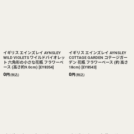
イギリス エインズレイ AYNSLEY
イギリス エインズレイ AYNSLEY
WILD VIOLETS ワイルドバイオレッ
COTTAGE GARDEN コテージガー
ト 六角形の小さな花瓶 フラワーベ
デン 花瓶 フラワーベース (約 高さ
ース (高さ約9.0cm)
[
EY8354
]
18cm)
[
EY8543
]
0
0
円
円
(税込)
(税込)