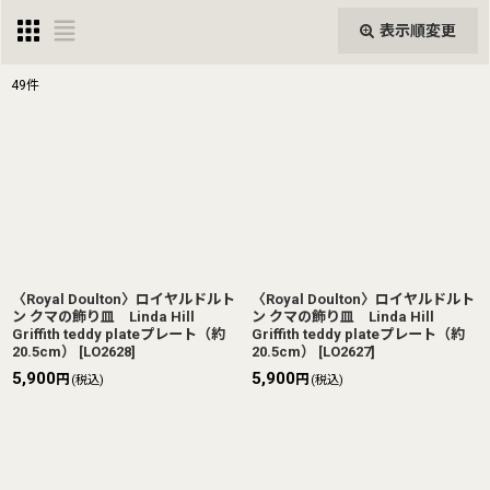
表示順変更
閉じる
49
件
表示数
:
並び順
:
絞り込む
〈Royal Doulton〉ロイヤルドルト
〈Royal Doulton〉ロイヤルドルト
ン クマの飾り皿 Linda Hill
ン クマの飾り皿 Linda Hill
Griffith teddy plateプレート（約
Griffith teddy plateプレート（約
20.5cm）
[
LO2628
]
20.5cm）
[
LO2627
]
5,900
5,900
円
円
(税込)
(税込)