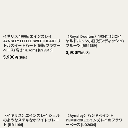
イギリス 1990s エインズレイ
〈Royal Doulton〉1934年代 ロイ
AYNSLEY LITTLE SWEETHEART リ
ヤルドルトン小皿(ピンディッシュ)
トルスイートハート 花瓶 フラワー
フルーツ
[
BB1389
]
ベース(高さ14.7cm)
[
EY8346
]
3,900
円
(税込)
5,900
円
(税込)
〈イギリス〉エインズレイ シェル
〈Aynsley〉ハンドペイント
のようなステキなホワイトプレー
PEMBROKEエインズレイのフラワ
ト
[
BB1106
]
ーベース
[
LO2634
]