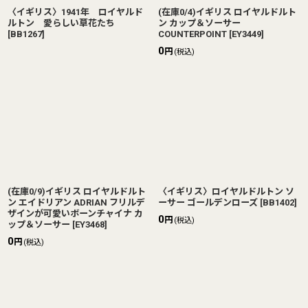
〈イギリス〉1941年 ロイヤルド
(在庫0/4)イギリス ロイヤルドルト
ルトン 愛らしい草花たち
ン カップ＆ソーサー
[
BB1267
]
COUNTERPOINT
[
EY3449
]
0
円
(税込)
(在庫0/9)イギリス ロイヤルドルト
〈イギリス〉ロイヤルドルトン ソ
ン エイドリアン ADRIAN フリルデ
ーサー ゴールデンローズ
[
BB1402
]
ザインが可愛いボーンチャイナ カ
0
円
(税込)
ップ＆ソーサー
[
EY3468
]
0
円
(税込)