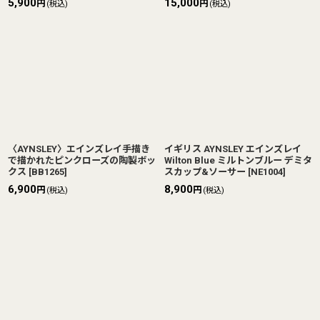
5,900
15,000
円
円
(税込)
(税込)
〈AYNSLEY〉エインズレイ手描き
イギリス AYNSLEY エインズレイ
で描かれたピンクローズの陶製ボッ
Wilton Blue ミルトンブルー デミタ
クス
[
BB1265
]
スカップ&ソーサー
[
NE1004
]
6,900
8,900
円
円
(税込)
(税込)