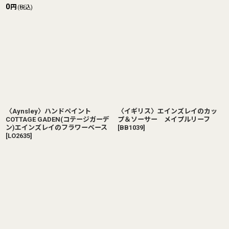
0
円
(税込)
〈Aynsley〉ハンドペイント
〈イギリス〉エインズレイのカッ
COTTAGE GADEN(コテージガーデ
プ＆ソーサー メイプルリーフ
ン)エインズレイのフラワーベース
[
BB1039
]
[
LO2635
]