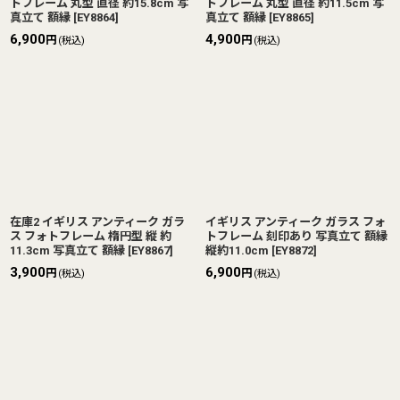
トフレーム 丸型 直径 約15.8cm 写
トフレーム 丸型 直径 約11.5cm 写
真立て 額縁
[
EY8864
]
真立て 額縁
[
EY8865
]
6,900
4,900
円
円
(税込)
(税込)
在庫2 イギリス アンティーク ガラ
イギリス アンティーク ガラス フォ
ス フォトフレーム 楕円型 縦 約
トフレーム 刻印あり 写真立て 額縁
11.3cm 写真立て 額縁
[
EY8867
]
縦約11.0cm
[
EY8872
]
3,900
6,900
円
円
(税込)
(税込)