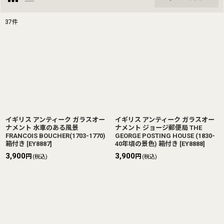
閉じる
37
件
表示数
:
並び順
:
絞り込む
イギリス アンティーク ガラスオー
イギリス アンティーク ガラスオー
ナメント 水車のある風景
ナメント ジョージ郵便局 THE
FRANCOIS BOUCHER(1703-1770)
GEORGE POSTING HOUSE (1830-
箱付き
[
EY8887
]
40年頃の景色) 箱付き
[
EY8888
]
3,900
3,900
円
円
(税込)
(税込)