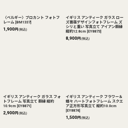
〈ベルギー〉ブロカント フォトフ
イギリス アンティーク ガラス ロー
レーム
[
BM1337
]
ズ薔薇デザインフォトフレーム ズ
シリと重い 写真立て アイアン額縁
1,900
円
(税込)
縦約12.8cm
[
EY8873
]
8,900
円
(税込)
イギリス アンティーク ガラス フォ
イギリス アンティーク フラワー＆
トフレーム 写真立て 額縁 縦約
蝶々 ハートフォトフレーム スクエ
10.9cm
[
EY8871
]
ア正方形写真立て 縦約10.0cm
[
EY8874
]
2,900
円
(税込)
1,500
円
(税込)