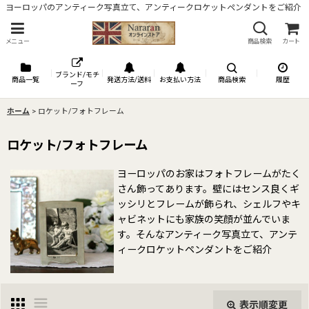
ヨーロッパのアンティーク写真立て、アンティークロケットペンダントをご紹介
メニュー
商品検索
カート
ブランド/モチ
商品一覧
発送方法/送料
お支払い方法
商品検索
履歴
ーフ
ホーム
>
ロケット/フォトフレーム
ロケット/フォトフレーム
ヨーロッパのお家はフォトフレームがたく
さん飾ってあります。壁にはセンス良くギ
ッシリとフレームが飾られ、シェルフやキ
ャビネットにも家族の笑顔が並んでいま
す。そんなアンティーク写真立て、アンテ
ィークロケットペンダントをご紹介
表示順変更