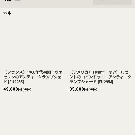
閉じる
33
件
表示数
:
並び順
:
絞り込む
〈フランス〉1900年代初頭 ヴァ
〈アメリカ〉1940年 オパールセ
セリンのアンティークランプシェー
ントのコインドット アンティーク
ド
[
FU2955
]
ランプシェード
[
FU2954
]
49,000
35,000
円
円
(税込)
(税込)