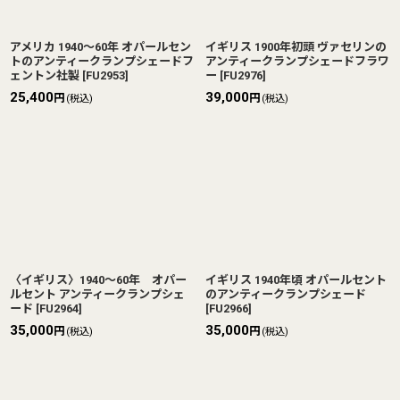
アメリカ 1940〜60年 オパールセン
イギリス 1900年初頭 ヴァセリンの
トのアンティークランプシェードフ
アンティークランプシェードフラワ
ェントン社製
[
FU2953
]
ー
[
FU2976
]
25,400
39,000
円
円
(税込)
(税込)
〈イギリス〉1940〜60年 オパー
イギリス 1940年頃 オパールセント
ルセント アンティークランプシェ
のアンティークランプシェード
ード
[
FU2964
]
[
FU2966
]
35,000
35,000
円
円
(税込)
(税込)