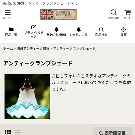
英/仏/米 海外アンティークランプシェードです
メニュー
商品検索
カート
ブランド/モチ
商品一覧
発送方法/送料
お支払い方法
商品検索
履歴
ーフ
ホーム
>
海外アンティーク雑貨
>
アンティークランプシェード
アンティークランプシェード
お色もフォルムもステキなアンティークの
ガラスシェードは飾っておくだけでも素敵
ですね。
表示順変更