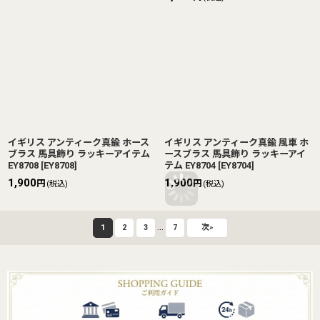
イギリス アンティーク真鍮 ホース
イギリス アンティーク真鍮 風車 ホ
ブラス 馬具飾り ラッキーアイテム
ースブラス 馬具飾り ラッキーアイ
EY8708
[
EY8708
]
テム EY8704
[
EY8704
]
1,900
1,900
円
円
(税込)
(税込)
...
1
2
3
7
次
»