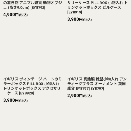
の置き物 アニマル雑貨 動物オブジ
サリーケース PILL BOX 小物入れ ト
ェ (高さ9.0cm)
[
EY8792
]
リンケットボックス ピルケース
[
EY8919
]
4,900
円
(税込)
3,900
円
(税込)
イギリス ヴィンテージ ハートのミ
イギリス 真鍮製 靴型小物入れ アン
ラーボックス PILL BOX 小物入れ
ティークブラス オーナメント 英国
トリンケットボックス アクセサリ
雑貨 EY8797
[
EY8797
]
ーケース
[
EY8920
]
2,900
円
(税込)
3,900
円
(税込)