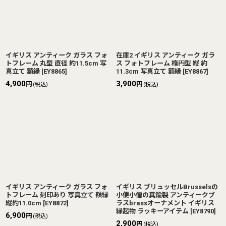
イギリス アンティーク ガラス フォ
在庫2 イギリス アンティーク ガラ
トフレーム 丸型 直径 約11.5cm 写
ス フォトフレーム 楕円型 縦 約
真立て 額縁
[
EY8865
]
11.3cm 写真立て 額縁
[
EY8867
]
4,900
3,900
円
円
(税込)
(税込)
イギリス アンティーク ガラス フォ
イギリス ブリュッセルBrusselsの
トフレーム 刻印あり 写真立て 額縁
小便小僧の真鍮製 アンティークブ
縦約11.0cm
[
EY8872
]
ラスbrassオーナメント イギリス
縁起物 ラッキーアイテム
[
EY8790
]
6,900
円
(税込)
2,900
円
(税込)