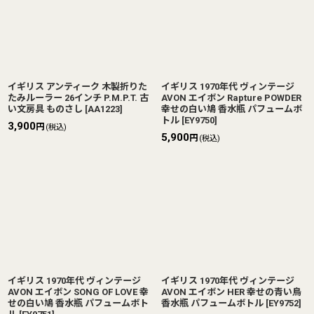
イギリス アンティーク 木製折りた
イギリス 1970年代 ヴィンテージ
たみルーラー 26インチ P.M.P.T. 古
AVON エイボン Rapture POWDER
い文房具 ものさし
[
AA1223
]
幸せの白い鳩 香水瓶 パフュームボ
トル
[
EY9750
]
3,900
円
(税込)
5,900
円
(税込)
イギリス 1970年代 ヴィンテージ
イギリス 1970年代 ヴィンテージ
AVON エイボン SONG OF LOVE 幸
AVON エイボン HER 幸せの青い鳥
せの白い鳩 香水瓶 パフュームボト
香水瓶 パフュームボトル
[
EY9752
]