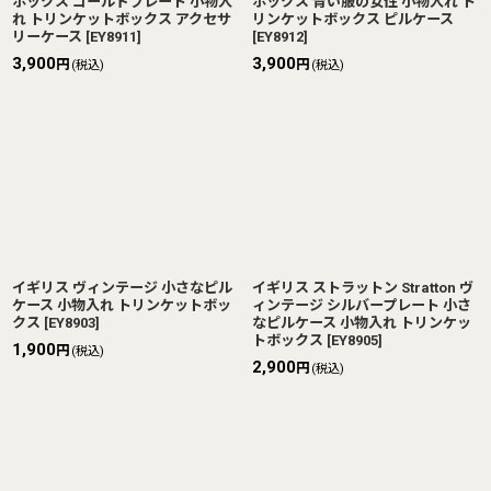
ボックス ゴールドプレート 小物入
ボックス 青い服の女性 小物入れ ト
れ トリンケットボックス アクセサ
リンケットボックス ピルケース
リーケース
[
EY8911
]
[
EY8912
]
3,900
3,900
円
円
(税込)
(税込)
イギリス ヴィンテージ 小さなピル
イギリス ストラットン Stratton ヴ
ケース 小物入れ トリンケットボッ
ィンテージ シルバープレート 小さ
クス
[
EY8903
]
なピルケース 小物入れ トリンケッ
トボックス
[
EY8905
]
1,900
円
(税込)
2,900
円
(税込)