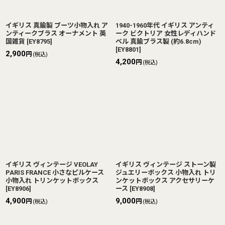
イギリス 真鍮製 ブーツ小物入れ ア
1940-1960年代 イギリス アンティ
ンティークブラス オーナメント 英
ーク ビクトリア 女性レディハンド
国雑貨
[
EY8795
]
ベル 真鍮ブラス製 (約6.8cm)
[
EY8801
]
2,900
円
(税込)
4,200
円
(税込)
イギリス ヴィンテージ VEOLAY
イギリス ヴィンテージ ストーン製
PARIS FRANCE 小さなピルケース
ジュエリーボックス 小物入れ トリ
小物入れ トリンケットボックス
ンケットボックス アクセサリーケ
[
EY8906
]
ース
[
EY8908
]
4,900
9,000
円
円
(税込)
(税込)