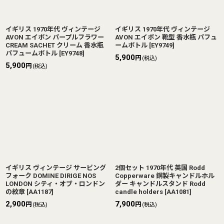
イギリス 1970年代 ヴィンテージ
イギリス 1970年代 ヴィンテージ
AVON エイボン パープルフラワー
AVON エイボン 靴型 香水瓶 パフュ
CREAM SACHET クリーム 香水瓶
ームボトル
[
EY9749
]
パフュームボトル
[
EY9748
]
5,900
円
(税込)
5,900
円
(税込)
イギリス ヴィンテージ サービング
2個セット 1970年代 英国 Rodd
フォーク DOMINE DIRIGE NOS
Copperware 銅製キャンドルホル
LONDON シティ・オブ・ロンドン
ダー キャンドルスタンド Rodd
の紋章
[
AA1187
]
candle holders
[
AA1081
]
2,900
7,900
円
円
(税込)
(税込)