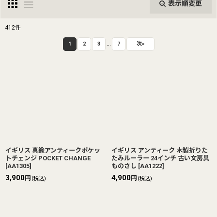
表示順変更
閉じる
412
件
...
表示数
:
1
2
3
7
次
»
並び順
:
絞り込む
イギリス 真鍮アンティークポケッ
イギリス アンティーク 木製折りた
トチェンジ POCKET CHANGE
たみルーラー 24インチ 古い文房具
[
AA1305
]
ものさし
[
AA1222
]
3,900
4,900
円
円
(税込)
(税込)