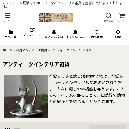
アンティーク銅製品やホーローなどインテリア雑貨を豊富に取り揃えておりま
す。
メニュー
商品検索
カート
ブランド/モチ
商品一覧
発送方法/送料
お支払い方法
商品検索
履歴
ーフ
ホーム
>
海外アンティーク雑貨
>
アンティークインテリア雑貨
アンティークインテリア雑貨
可愛らしさと癒し: 動物置き物は、可愛ら
しいデザインやリアルな表現がされてお
り、人々に癒しや幸福感を与えます。これ
らのアイテムを飾ることで、自然界の動物
との繋がりを感じることができます。