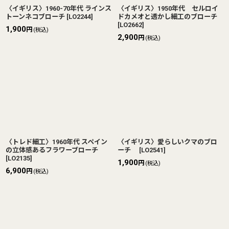
〈イギリス〉1960-70年代 ラインス
〈イギリス〉1950年代 セルロイ
トーンネコブローチ
[
LO2244
]
ドカメオと透かし細工のブローチ
[
LO2662
]
1,900
円
(税込)
2,900
円
(税込)
〈トレド細工〉1960年代 スペイン
〈イギリス〉愛らしいクマのブロ
の立体感あるフラワーブローチ
ーチ
[
LO2541
]
[
LO2135
]
1,900
円
(税込)
6,900
円
(税込)