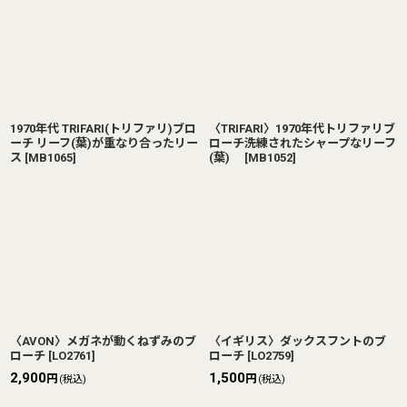
1970年代 TRIFARI(トリファリ)ブロ
〈TRIFARI〉1970年代トリファリブ
ーチ リーフ(葉)が重なり合ったリー
ローチ洗練されたシャープなリーフ
ス
[
MB1065
]
(葉)
[
MB1052
]
〈AVON〉メガネが動くねずみのブ
〈イギリス〉ダックスフントのブ
ローチ
[
LO2761
]
ローチ
[
LO2759
]
2,900
1,500
円
円
(税込)
(税込)