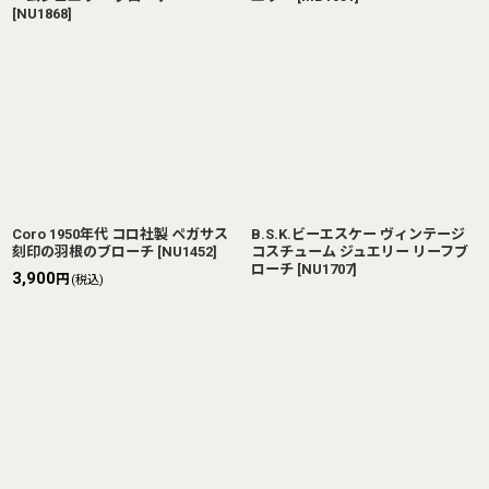
[
NU1868
]
Coro 1950年代 コロ社製 ペガサス
B.S.K.ビーエスケー ヴィンテージ
刻印の羽根のブローチ
[
NU1452
]
コスチューム ジュエリー リーフブ
ローチ
[
NU1707
]
3,900
円
(税込)