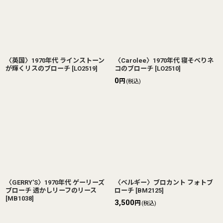
〈英国〉1970年代 ラインストーン
〈Carolee〉1970年代 寝そべりネ
が輝くリスのブローチ
[
LO2519
]
コのブローチ
[
LO2510
]
0
円
(税込)
〈GERRY'S〉1970年代 ゲーリーズ
〈ベルギー〉ブロカント フォトブ
ブローチ 透かしリーフのリース
ローチ
[
BM2125
]
[
MB1038
]
3,500
円
(税込)