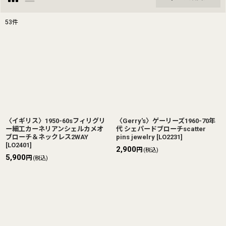
閉じる
53
件
表示数
:
並び順
:
絞り込む
〈イギリス〉1950-60sフィリグリ
〈Gerry's〉ゲーリーズ1960-70年
ー細工カーネリアンシェルカメオ
代 シェパードブローチscatter
ブローチ＆ネックレス2WAY
pins jewelry
[
LO2231
]
[
LO2401
]
2,900
円
(税込)
5,900
円
(税込)