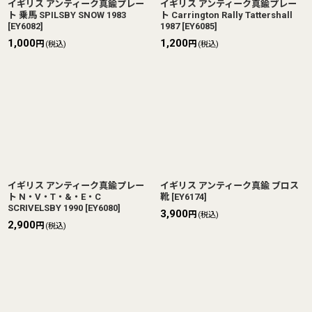
イギリス アンティーク真鍮プレー
イギリス アンティーク真鍮プレー
ト 乗馬 SPILSBY SNOW 1983
ト Carrington Rally Tattershall
[
EY6082
]
1987
[
EY6085
]
1,000
1,200
円
円
(税込)
(税込)
イギリス アンティーク真鍮プレー
イギリス アンティーク真鍮 ブロス
ト N・V・T・&・E・C
靴
[
EY6174
]
SCRIVELSBY 1990
[
EY6080
]
3,900
円
(税込)
2,900
円
(税込)