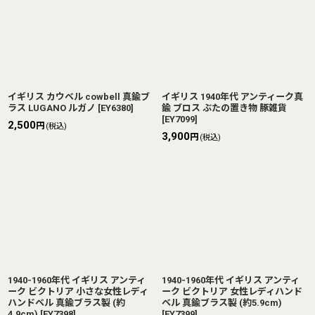
イギリス カウベル cowbell 真鍮ブ
イギリス 1940年代 アンティーク真
ラス LUGANO ルガノ
[
EY6380
]
鍮 ブロス ぶたの置き物 豚雑貨
[
EY7099
]
2,500
円
(税込)
3,900
円
(税込)
1940-1960年代 イギリス アンティ
1940-1960年代 イギリス アンティ
ーク ビクトリア 小さな女性レディ
ーク ビクトリア 女性レディハンド
ハンドベル 真鍮ブラス製 (約
ベル 真鍮ブラス製 (約5.9cm)
4.9cm)
[
EY7398
]
[
EY7399
]