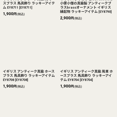
スブラス 馬具飾り ラッキーアイテ
小便小僧の真鍮製 アンティークブ
ム EY8711
[
EY8711
]
ラスbrassオーナメント イギリス
縁起物 ラッキーアイテム
[
EY8790
]
1,900
円
(税込)
2,900
円
(税込)
イギリス アンティーク真鍮 ホース
イギリス アンティーク真鍮 風車 ホ
ブラス 馬具飾り ラッキーアイテム
ースブラス 馬具飾り ラッキーアイ
EY8708
[
EY8708
]
テム EY8704
[
EY8704
]
1,900
1,900
円
円
(税込)
(税込)