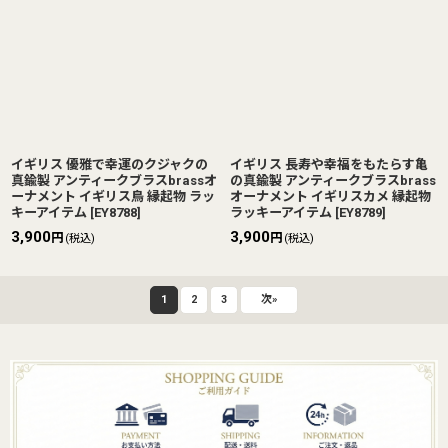
イギリス 優雅で幸運のクジャクの
イギリス 長寿や幸福をもたらす亀
真鍮製 アンティークブラスbrassオ
の真鍮製 アンティークブラスbrass
ーナメント イギリス鳥 縁起物 ラッ
オーナメント イギリスカメ 縁起物
キーアイテム
[
EY8788
]
ラッキーアイテム
[
EY8789
]
3,900
3,900
円
円
(税込)
(税込)
1
2
3
次
»