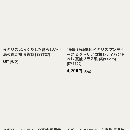
イギリス ぷっくりした愛らしい小
1940-1960年代 イギリス アンティ
鳥の置き物 真鍮製
[
EY3327
]
ーク ビクトリア 女性レディハンド
ベル 真鍮ブラス製 (約9.5cm)
0
円
(税込)
[
EY8802
]
4,700
円
(税込)