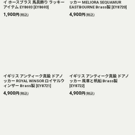
イ ホースブラス 馬具飾り ラッキー
ッカー MELIORA SEQUAMUR
アイテム EY8693
[
EY8693
]
EASTBOURNE Brass製
[
EY8720
]
1,900
4,900
円
円
(税込)
(税込)
イギリス アンティーク真鍮 ドアノ
イギリス アンティーク真鍮 ドアノ
ッカー ROYAL WINSOR ロイヤルウ
ッカー 風車と帆船 Brass製
ィンザー Brass製
[
EY8721
]
[
EY8722
]
4,900
4,900
円
円
(税込)
(税込)