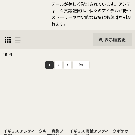
テールが美しく彫刻されています。アンテ
ィーク真鍮雑貨は、個々のアイテムが持つ
ストーリーや歴史的な背景にも興味を引か
れます。
表示順変更
閉じる
151
件
表示数
:
1
2
3
次
»
並び順
:
絞り込む
イギリス アンティークキー 真鍮ブ
イギリス 真鍮アンティークポケッ