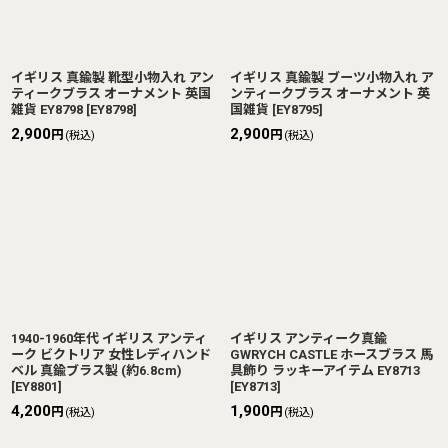
イギリス 真鍮製 靴型小物入れ アン
イギリス 真鍮製 ブーツ小物入れ ア
ティークブラス オーナメント 英国
ンティークブラス オーナメント 英
雑貨 EY8798
[
EY8798
]
国雑貨
[
EY8795
]
2,900
2,900
円
円
(税込)
(税込)
1940-1960年代 イギリス アンティ
イギリス アンティーク真鍮
ーク ビクトリア 女性レディハンド
GWRYCH CASTLE ホースブラス 馬
ベル 真鍮ブラス製 (約6.8cm)
具飾り ラッキーアイテム EY8713
[
EY8801
]
[
EY8713
]
4,200
1,900
円
円
(税込)
(税込)