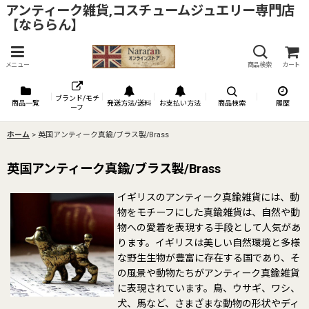
アンティーク雑貨,コスチュームジュエリー専門店
【なららん】
メニュー
商品検索
カート
ブランド/モチ
商品一覧
発送方法/送料
お支払い方法
商品検索
履歴
ーフ
ホーム
>
英国アンティーク真鍮/ブラス製/Brass
英国アンティーク真鍮/ブラス製/Brass
イギリスのアンティーク真鍮雑貨には、動
物をモチーフにした真鍮雑貨は、自然や動
物への愛着を表現する手段として人気があ
ります。イギリスは美しい自然環境と多様
な野生生物が豊富に存在する国であり、そ
の風景や動物たちがアンティーク真鍮雑貨
に表現されています。鳥、ウサギ、ワシ、
犬、馬など、さまざまな動物の形状やディ