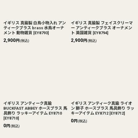
イギリス 真鍮製 白鳥小物入れ アン
イギリス 真鍮製 フェイスクリーマ
ティークブラス brass 水鳥オーナ
ー アンティークブラス オーナメン
メント 動物雑貨
[
EY8793
]
ト 英国雑貨
[
EY8794
]
2,900
2,900
円
円
(税込)
(税込)
イギリス アンティーク真鍮
イギリス アンティーク真鍮 ライオ
BUCKFAST ABBEY ホースブラス 馬
ン 獅子 ホースブラス 馬具飾り ラッ
具飾り ラッキーアイテム EY8710
キーアイテム EY8712
[
EY8712
]
[
EY8710
]
0
円
(税込)
0
円
(税込)