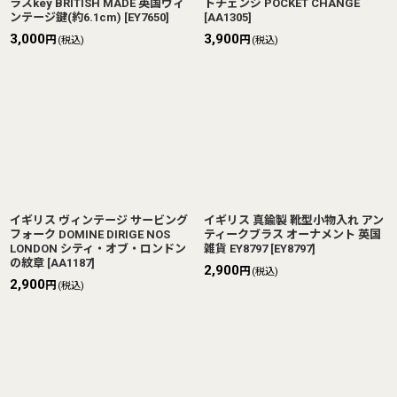
ラスkey BRITISH MADE 英国ヴィ
トチェンジ POCKET CHANGE
ンテージ鍵(約6.1cm)
[
EY7650
]
[
AA1305
]
3,000
3,900
円
円
(税込)
(税込)
イギリス ヴィンテージ サービング
イギリス 真鍮製 靴型小物入れ アン
フォーク DOMINE DIRIGE NOS
ティークブラス オーナメント 英国
LONDON シティ・オブ・ロンドン
雑貨 EY8797
[
EY8797
]
の紋章
[
AA1187
]
2,900
円
(税込)
2,900
円
(税込)