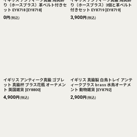
イギリス アンティーク真鍮 馬具飾
イギリス アンティーク真鍮 馬具飾
り（ホースブラス）革ベルト付きセ
り（ホースブラス）3個と革ベルト
ット EY8718
[
EY8718
]
付きセット EY8719
[
EY8719
]
0
3,900
円
円
(税込)
(税込)
イギリス アンティーク真鍮 ゴブレ
イギリス 真鍮製 白鳥トレイ アンテ
ット 真鍮杯 ブラス花瓶 オーナメン
ィークブラス brass 水鳥オーナメ
ト 英国雑貨
[
EY8800
]
ント 動物雑貨
[
EY8792
]
4,900
2,900
円
円
(税込)
(税込)