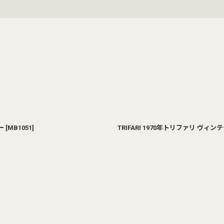
絞り込む
ー
[
MB1051
]
TRIFARI 1970年トリファリ ヴ