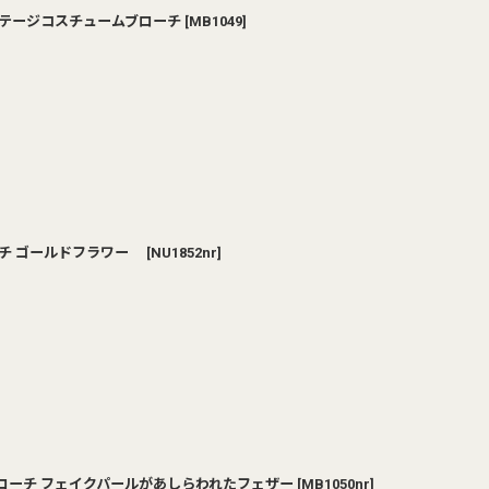
ヴィンテージコスチュームブローチ
[
MB1049
]
ブローチ ゴールドフラワー
[
NU1852nr
]
ァリブローチ フェイクパールがあしらわれたフェザー
[
MB1050nr
]