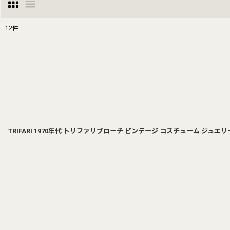
12
件
表示数
:
並び順
:
TRIFARI 1970年代 トリファリブローチ ビンテージ コスチューム ジュエリ