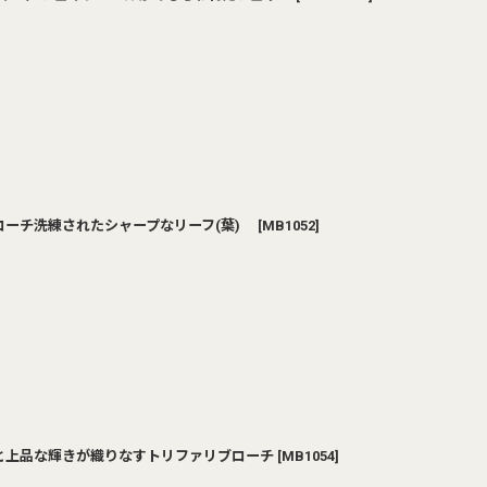
リブローチ洗練されたシャープなリーフ(葉)
[
MB1052
]
ザインと上品な輝きが織りなすトリファリブローチ
[
MB1054
]