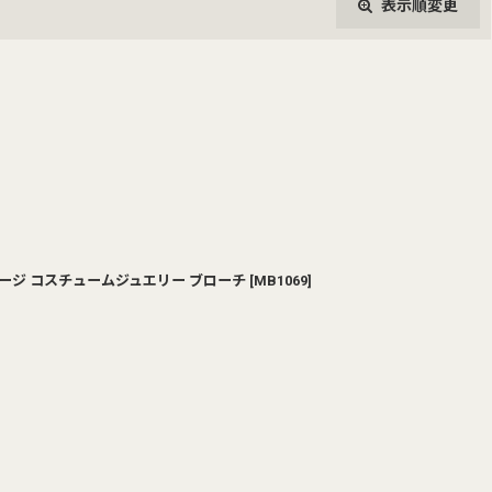
表示順変更
閉じる
ィンテージ コスチュームジュエリー ブローチ
[
MB1069
]