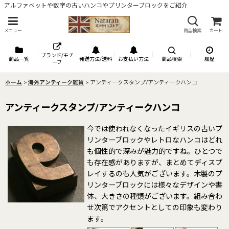
アルファベットや数字の古いハンコやプリンターブロックをご紹介
メニュー
商品検索
カート
ブランド/モチ
商品一覧
発送方法/送料
お支払い方法
商品検索
履歴
ーフ
ホーム
>
海外アンティーク雑貨
>
アンティークスタンプ/アンティークハンコ
アンティークスタンプ/アンティークハンコ
今では使われなくなったイギリスの古いプ
リンターブロックやレトロなハンコはどれ
も個性的で深みが魅力的ですね。ひとつで
も存在感がありますが、まとめてディスプ
レイするのも人気がございます。木製のプ
リンターブロックには様々なデザインや書
体、大きさの種類がございます。組み合わ
せ次第でアクセントとしての印象も変わり
ます。