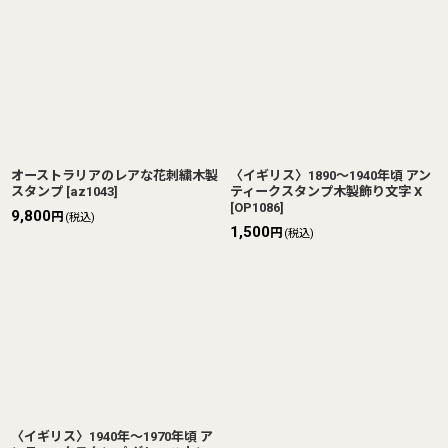
オーストラリアのレアな花刺繍木製
〈イギリス〉1890〜1940年頃 アン
スタンプ
[
az1043
]
ティークスタンプ木製飾り文字 X
[
OP1086
]
9,800
円
(税込)
1,500
円
(税込)
〈イギリス〉1940年〜1970年頃 ア