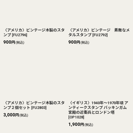
〈アメリカ〉ビンテージ木製のスタ
〈アメリカ〉ビンテージ 素敵なメ
ンプ
[
FU2796
]
タルスタンプ
[
FU2792
]
900
900
円
円
(税込)
(税込)
〈アメリカ〉ビンテージ木製のスタ
〈イギリス〉1940年〜1970年頃 ア
ンプ２個セット
[
FU2803
]
ンティークスタンプ バッキンガム
宮殿の近衛兵とロンドン塔
3,000
円
(税込)
[
OP1028
]
1,900
円
(税込)