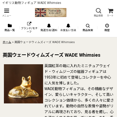
イギリス動物フィギュア WADE Whimsies
メニュー
商品検索
カート
ブランド/モチ
商品一覧
発送方法/送料
お支払い方法
商品検索
履歴
ーフ
ホーム
>
英国ウェードウィムズィーズ WADE Whimsies
英国ウェードウィムズィーズ WADE Whimsies
英国紅茶の箱に入れたミニチュアウェイ
ド・ウィムジーズの磁器フィギュアは
1953年に初めて登場しコレクターを中心
に人気を博しました。
WADE動物フィギュアは、その精緻なデザ
イン、愛らしいキャラクター、そして高い
コレクション価値から、多くの人々に愛さ
れています。動物の自然な表情や姿勢がリ
アルに再現されており、見る者を癒し、心