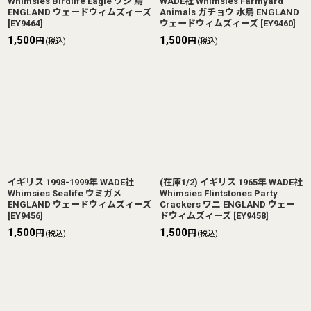
Whimsies Birdlife Eagle ワシ 鳥
WADE社 Whimsies Farmyard
ENGLAND ウェードウィムズィーズ
Animals ガチョウ 水鳥 ENGLAND
[
EY9464
]
ウェードウィムズィーズ
[
EY9460
]
1,500
1,500
円
円
(税込)
(税込)
イギリス 1998-1999年 WADE社
(在庫1/2) イギリス 1965年 WADE社
Whimsies Sealife ウミガメ
Whimsies Flintstones Party
ENGLAND ウェードウィムズィーズ
Crackers ワニ ENGLAND ウェー
[
EY9456
]
ドウィムズィーズ
[
EY9458
]
1,500
1,500
円
円
(税込)
(税込)