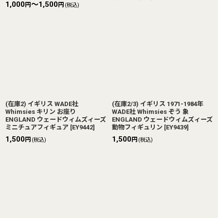
1,000
～1,500
円
円
(税込)
(在庫2) イギリス WADE社
(在庫2/3) イギリス 1971-1984年
Whimsies キリン お座り
WADE社 Whimsies ぞう 象
ENGLAND ウェードウィムズィーズ
ENGLAND ウェードウィムズィーズ
ミニチュアフィギュア
[
EY9442
]
動物フィギュリン
[
EY9439
]
1,500
1,500
円
円
(税込)
(税込)