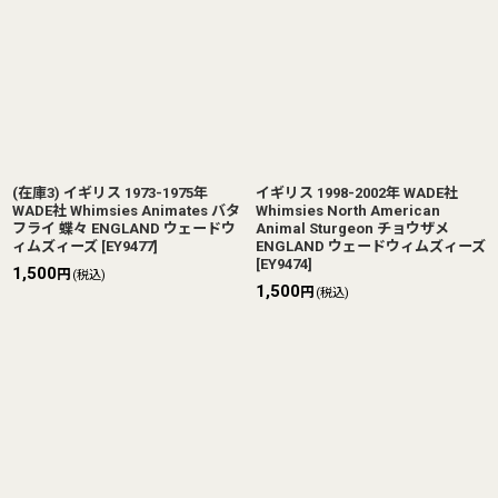
並び順
:
絞り込む
(在庫3) イギリス 1973-1975年
イギリス 1998-2002年 WADE社
WADE社 Whimsies Animates バタ
Whimsies North American
フライ 蝶々 ENGLAND ウェードウ
Animal Sturgeon チョウザメ
ィムズィーズ
[
EY9477
]
ENGLAND ウェードウィムズィーズ
[
EY9474
]
1,500
円
(税込)
1,500
円
(税込)