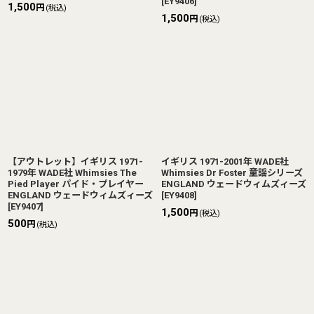
[
EY9406
]
1,500
円
(税込)
1,500
円
(税込)
【アウトレット】イギリス 1971-
イギリス 1971-2001年 WADE社
1979年 WADE社 Whimsies The
Whimsies Dr Foster 童謡シリーズ
Pied Player パイド・プレイヤー
ENGLAND ウェードウィムズィーズ
ENGLAND ウェードウィムズィーズ
[
EY9408
]
[
EY9407
]
1,500
円
(税込)
500
円
(税込)