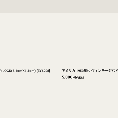
絞り込む
CK(8.1cmX4.4cm)
[
EY6908
]
アメリカ 1950年代 ヴィンテージパドロッ
5,000
円
(税込)