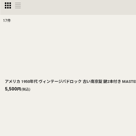
17
件
表示数
:
並び順
:
アメリカ 1950年代 ヴィンテージパドロック 古い南京錠 鍵2本付き MASTER LO
5,500
円
(税込)