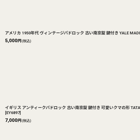
アメリカ 1950年代 ヴィンテージパドロック 古い南京錠 鍵付き YALE MADE IN U
5,000
円
(税込)
イギリス アンティークパドロック 古い南京錠 鍵付き 可愛いクマの形 TATASTEEL J
[
EY6897
]
7,000
円
(税込)