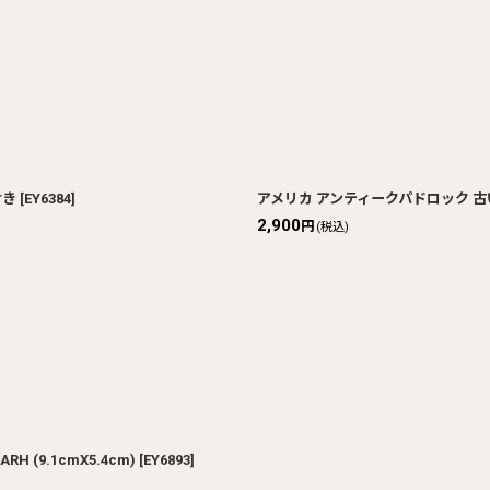
付き
[
EY6384
]
アメリカ アンティークパドロック 古い
2,900
円
(税込)
(9.1cmX5.4cm)
[
EY6893
]