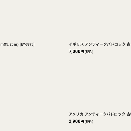
X5.2cm)
[
EY6895
]
イギリス アンティークパドロック 古い南京
7,000
円
(税込)
アメリカ アンティークパドロック 古い南
2,900
円
(税込)