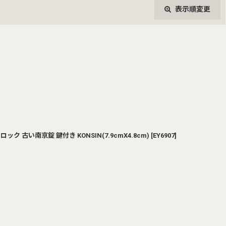
表示順変更
閉じる
ク 古い南京錠 鍵付き KONSIN(7.9cmX4.8cm)
[
EY6907
]