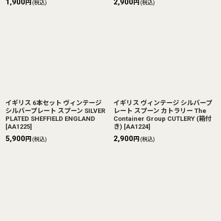
1,900
2,900
円
円
(税込)
(税込)
イギリス 6本セット ヴィンテージ
イギリス ヴィンテージ シルバープ
シルバープレート スプーン SILVER
レート スプーン カトラリー The
PLATED SHEFFIELD ENGLAND
Container Group CUTLERY (箱付
[
AA1225
]
き)
[
AA1224
]
5,900
2,900
円
円
(税込)
(税込)