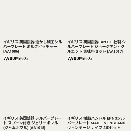
イギリス 英国銀器 透かし細工シル
イギリス 英国銀器 IANTHE社製 シ
バープレート ミルクピッチャー
ルバープレート ジョージアン・ク
[
AA1086
]
ルエット 調味料セット
[
AA1017
]
7,900
7,900
円
円
(税込)
(税込)
イギリス 英国銀器 シルバープレー
イギリス 樹脂ハンドル EPNSシル
ト スプーン付き ジェリーボウル
バープレート MADE IN ENGLAND
(ジャムボウル)
[
AA1018
]
ヴィンテージ ナイフ 2本セット