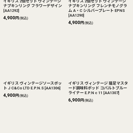
イギリス 2個セット ヴィンテージ
イギリス 2個セット ヴィンテージ
ナプキンリング フラワーデザイン
ナプキンリング フレンチモノグラ
[
AA1292
]
ム A・C シルバープレート EPNS
[
AA1290
]
4,900
円
(税込)
4,900
円
(税込)
イギリス ヴィンテージソースポッ
イギリス ヴィンテージ 猫足マスタ
ト J C&Co LTD E.P.N.S
[
AA1306
]
ード調味料ポッド コバルトブルー
ライナー E.P.N c 11
[
AA1307
]
4,900
円
(税込)
6,900
円
(税込)