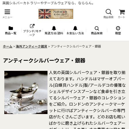
英国シルバーカトラリーやテーブルウェアなら、なららん。
メニュー
商品検索
カート
ブランド/モチ
商品一覧
発送方法/送料
お支払い方法
商品検索
履歴
ーフ
ホーム
>
海外アンティーク雑貨
>
アンティークシルバーウェア・銀器
アンティークシルバーウェア・銀器
人気の英国シルバーウェア・銀器を取り揃
えております。ハンドルはマザーオブパー
ル(白蝶貝ハンドル)製/アールデコの優雅な
シェルデザインスプーンなど食卓を引き立
てるシルバーウェア・銀器のコレクション
をご紹介。ロンドンのアンティークマーケ
ットに行けばアンティークシルバーの専門
店がたくさんございます。どのお店も眩い
ばかりに磨き上げられたシルバーウェアー