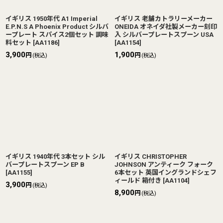
イギリス 1950年代 A1 Imperial
イギリス 老舗カトラリーメーカー
E.P.N.S A Phoenix Product シルバ
ONEIDA オネイダ社製メーカー刻印
ープレート スパイス2個セット 調味
入 シルバープレートスプーン USA
料セット
[
AA1186
]
[
AA1154
]
3,900
1,900
円
円
(税込)
(税込)
イギリス 1940年代 3本セット シル
イギリス CHRISTOPHER
バープレートスプーン EP B
JOHNSON アンティーク フォーク
[
AA1155
]
6本セット 英国イングランドシェフ
ィールド 箱付き
[
AA1104
]
3,900
円
(税込)
8,900
円
(税込)