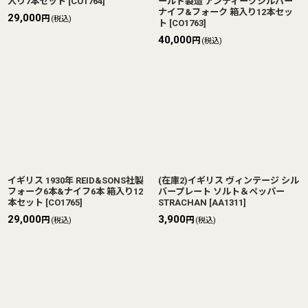
入り7本セット
[
CO1764
]
ールド製造 アンティークシルバー
ナイフ&フォーク 箱入り12本セッ
29,000
円
(税込)
ト
[
CO1763
]
40,000
円
(税込)
イギリス 1930年 REID&SONS社製
(在庫2)イギリス ヴィンテージ シル
フォーク6本&ナイフ6本 箱入り12
バープレート ソルト＆ペッパー
本セット
[
CO1765
]
STRACHAN
[
AA1311
]
29,000
3,900
円
円
(税込)
(税込)