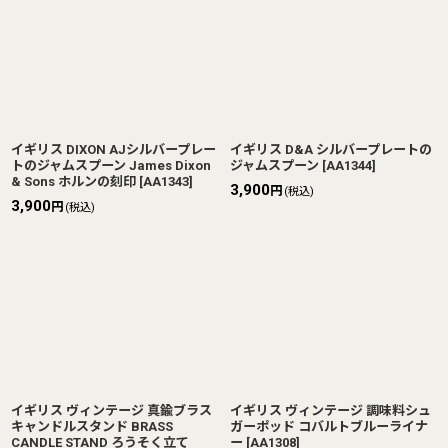
イギリス DIXON AJシルバープレー
イギリス D&A シルバープレートの
トのジャムスプーン James Dixon
ジャムスプーン
[
AA1344
]
& Sons ホルンの刻印
[
AA1343
]
3,900
円
(税込)
3,900
円
(税込)
イギリス ヴィンテージ 真鍮ブラス
イギリス ヴィンテージ 調味料シュ
キャンドルスタンド BRASS
ガーポッド コバルトブルーライナ
CANDLE STAND ろうそく立て
ー
[
AA1308
]