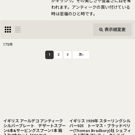
がギッシリ。その美しさや豊富さに目を奪
われます。アンティークの買い付けている
時は至福のひと時です。
表示順変更
閉じる
175
件
表示数
:
1
2
3
次
»
並び順
:
絞り込む
イギリス アールデコ アンティーク
イギリス 1939年 スターリングシル
シルバープレート デザートスプー
バー925 トーマス・ブラッドベリ
ン6本&サービングスプーン1本 箱
ー(Thomas Bradbury)社 シェフィ