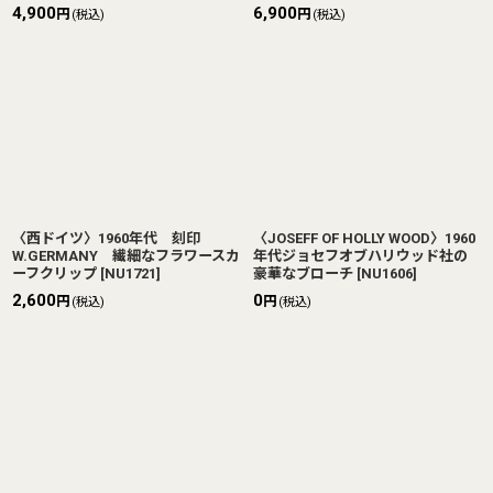
4,900
6,900
円
円
(税込)
(税込)
〈西ドイツ〉1960年代 刻印
〈JOSEFF OF HOLLY WOOD〉1960
W.GERMANY 繊細なフラワースカ
年代ジョセフオブハリウッド社の
ーフクリップ
[
NU1721
]
豪華なブローチ
[
NU1606
]
2,600
0
円
円
(税込)
(税込)