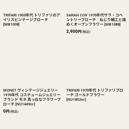
TRIFARI 1950年代 トリファリのア
SARAH COV 1970年代サラ・コベ
イリスビンテージブローチ
ントリーブローチ ねじり細工と煌
[
MB1008
]
めくオープンフラワー
[
MB1088
]
2,900
円
(税込)
MONET ヴィンテージジュエリー
TRIFARI 1970年代 トリファリブロ
1970年代 コスチュームジュエリー
ーチ ゴールドフラワー
ブランド モネ 真っ白なフラワーブ
[
NU1852nr
]
ローチ
[
NU1449nr
]
0
円
(税込)