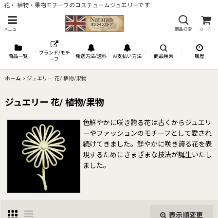
花・ 植物・果物モチーフのコスチュームジュエリーです
メニュー
商品検索
カート
ブランド/モチ
商品一覧
発送方法/送料
お支払い方法
商品検索
履歴
ーフ
ホーム
>
ジュエリー 花/ 植物/果物
ジュエリー 花/ 植物/果物
色鮮やかに咲き誇る花は古くからジュエリ
ーやファッションのモチーフとして愛され
続けてきました。鮮やかに咲き誇る花を表
現するためにさまざまな技法が誕生いたし
ました。
表示順変更