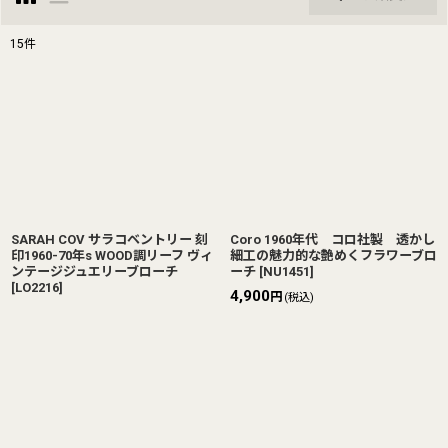
閉じる
15
件
表示数
:
並び順
:
絞り込む
SARAH COV サラコベントリー 刻
Coro 1960年代 コロ社製 透かし
印1960-70年s WOOD調リーフ ヴィ
細工の魅力的な艶めくフラワーブロ
ンテージジュエリーブローチ
ーチ
[
NU1451
]
[
LO2216
]
4,900
円
(税込)