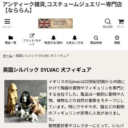
アンティーク雑貨,コスチュームジュエリー専門店
【なららん】
メニュー
商品検索
カート
ブランド/モチ
商品一覧
発送方法/送料
お支払い方法
商品検索
履歴
ーフ
ホーム
>
英国シルバック SYLVAC 犬フィギュア
英国シルバック SYLVAC 犬フィギュア
イギリスのSylvacは20世紀初頭から中頃に
かけて陶器の置物やフィギュリンを専門と
する会社でした。製品は一般的に動物や人
物、植物などの自然の要素をモチーフにし
ています。特にウサギや犬、猫などの動物
のフィギュリンが非常に人気がありまし
た。
動物愛好家やコレクターにとって、シルバ