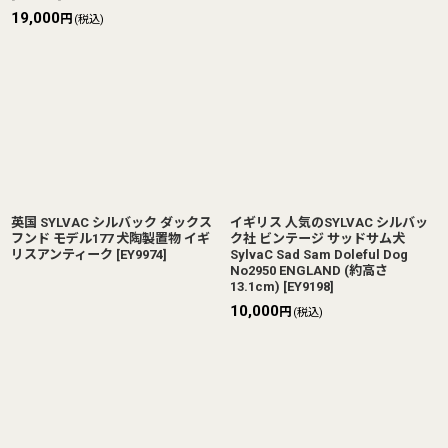
19,000
円
(税込)
英国 SYLVAC シルバック ダックス
イギリス 人気のSYLVAC シルバッ
フンド モデル177 犬陶製置物 イギ
ク社 ビンテージ サッドサム犬
リスアンティーク
[
EY9974
]
SylvaC Sad Sam Doleful Dog
No2950 ENGLAND (約高さ
13.1cm)
[
EY9198
]
10,000
円
(税込)