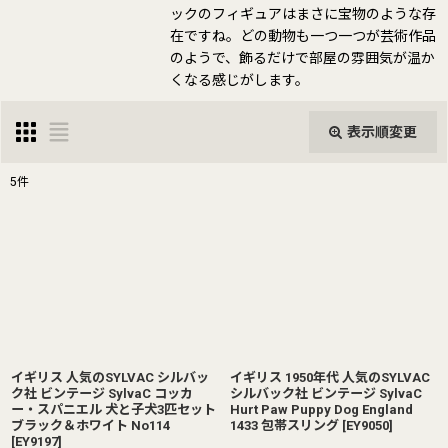
ックのフィギュアはまさに宝物のような存
在ですね。どの動物も一つ一つが芸術作品
のようで、飾るだけで部屋の雰囲気が温か
くなる感じがします。
表示順変更
閉じる
5
件
表示数
:
並び順
:
絞り込む
イギリス 人気のSYLVAC シルバッ
イギリス 1950年代 人気のSYLVAC
ク社 ビンテージ SylvaC コッカ
シルバック社 ビンテージ SylvaC
ー・スパニエル 犬と子犬3匹セット
Hurt Paw Puppy Dog England
ブラック＆ホワイト No114
1433 包帯スリング
[
EY9050
]
[
EY9197
]