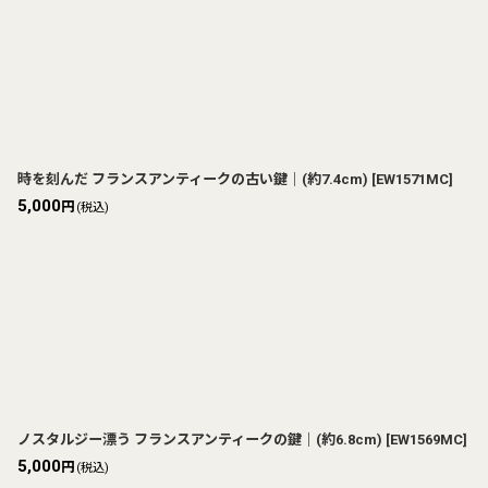
時を刻んだ フランスアンティークの古い鍵｜(約7.4cm)
[
EW1571MC
]
5,000
円
(税込)
ノスタルジー漂う フランスアンティークの鍵｜(約6.8cm)
[
EW1569MC
]
5,000
円
(税込)