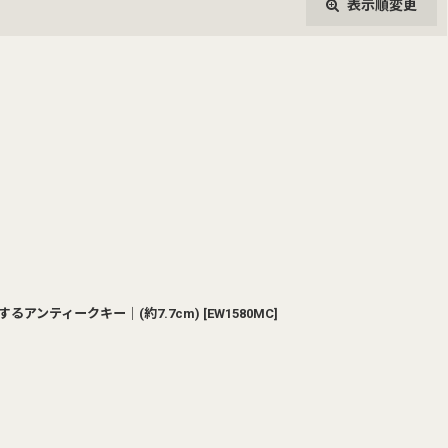
表示順変更
閉じる
るアンティークキー｜(約7.7cm)
[
EW1580MC
]