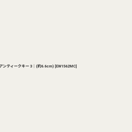
ティークキー 3｜(約6.6cm)
[
EW1562MC
]