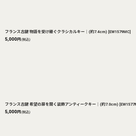
フランス古鍵 物語を受け継ぐクラシカルキー｜(約7.4cm)
[
EW1579MC
]
5,000
円
(税込)
フランス古鍵 希望の扉を開く装飾アンティークキー｜(約7.0cm)
[
EW1577
5,000
円
(税込)