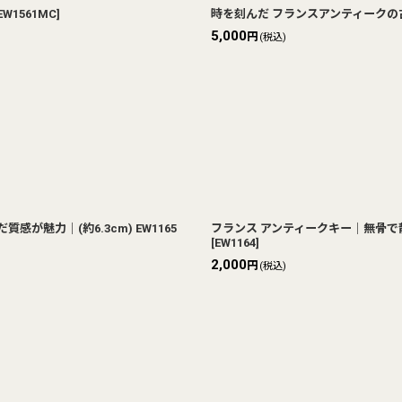
EW1561MC
]
時を刻んだ フランスアンティークの古い
5,000
円
(税込)
魅力｜(約6.3cm) EW1165
フランス アンティークキー｜無骨で静
[
EW1164
]
2,000
円
(税込)