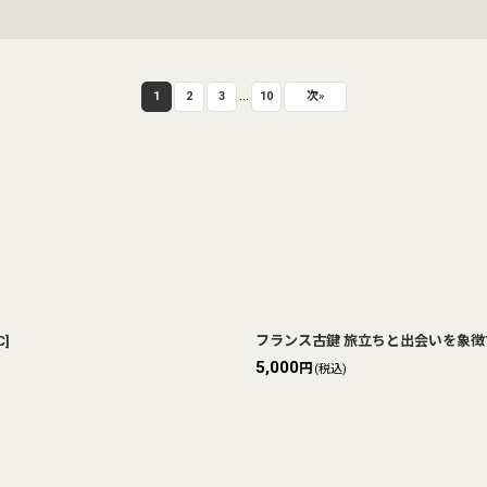
...
1
2
3
10
次
»
絞り込む
C
]
フランス古鍵 旅立ちと出会いを象徴す
5,000
円
(税込)