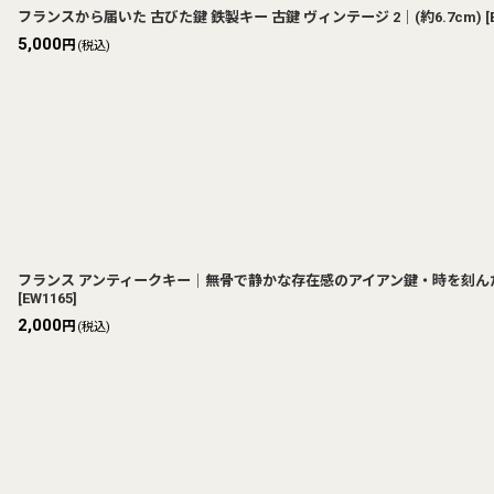
フランスから届いた 古びた鍵 鉄製キー 古鍵 ヴィンテージ 2｜(約6.7cm)
[
5,000
円
(税込)
フランス アンティークキー｜無骨で静かな存在感のアイアン鍵・時を刻んだ質感が
[
EW1165
]
2,000
円
(税込)