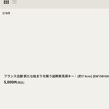
578
件
表示数
:
並び順
:
フランス古鍵 新たな始まりを願う装飾家具用キー｜(約7.9cm)
[
EW1581M
5,000
円
(税込)