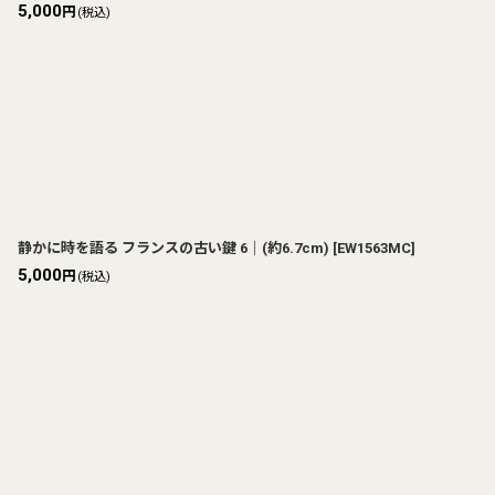
5,000
円
(税込)
静かに時を語る フランスの古い鍵 6｜(約6.7cm)
[
EW1563MC
]
5,000
円
(税込)