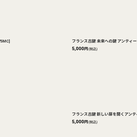
75MC
]
フランス古鍵 未来への鍵 アンティーク
5,000
円
(税込)
フランス古鍵 新しい扉を開くアンティ
5,000
円
(税込)