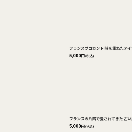
フランスブロカント 時を重ねたアイア
5,000
円
(税込)
フランスの片隅で愛されてきた 古い鍵｜
5,000
円
(税込)