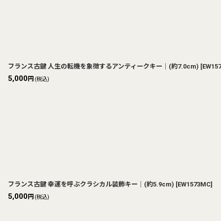
フランス古鍵 人生の転機を象徴するアンティークキー｜(約7.0cm)
[
EW15
5,000
円
(税込)
フランス古鍵 幸運を呼ぶクラシカル装飾キー｜(約5.9cm)
[
EW1573MC
]
5,000
円
(税込)