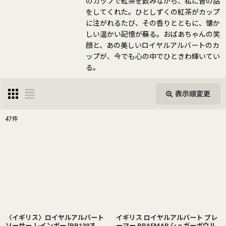
のカップで紅茶を飲みながら、私に昔の話
をしてくれた。ひとしずくの紅茶がカップ
に注がれるたび、その香りとともに、懐か
しい温かい記憶が蘇る。おばあちゃんの笑
顔と、あの美しいロイヤルアルバートのカ
ップが、今でも心の中でひときわ輝いてい
る。
表示順変更
閉じる
47
件
表示数
:
並び順
:
絞り込む
〈イギリス〉ロイヤルアルバート
イギリス ロイヤルアルバート ブレ
ソーサー レインボー
[
BB1397
]
ーマー BRAEMAR シュガーボウル