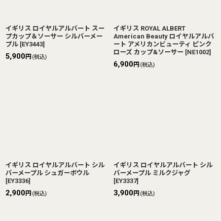
イギリス ロイヤルアルバート スー
イギリス ROYAL ALBERT
プカップ＆ソーサー シルバーメー
American Beauty ロイヤルアルバ
プル
[
EY3443
]
ート アメリカンビューティ ピンク
ローズ カップ&ソーサー
[
NE1002
]
5,900
円
(税込)
6,900
円
(税込)
イギリス ロイヤルアルバート シル
イギリス ロイヤルアルバート シル
バーメープル シュガーボウル
バーメープル ミルクジャグ
[
EY3336
]
[
EY3337
]
2,900
3,900
円
円
(税込)
(税込)