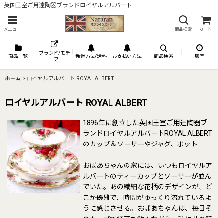
英国王室ご用達陶器ブランドロイヤルアルバート
メニュー
商品検索
カート
ブランド/モチ
商品一覧
発送方法/送料
お支払い方法
商品検索
履歴
ーフ
ホーム
>
ロイヤルアルバート ROYAL ALBERT
ロイヤルアルバート ROYAL ALBERT
1896年に創立した英国王室ご用達陶器ブ
ランドロイヤルアルバートROYAL ALBERT
のカップ＆ソーサーやジャグ、ポット
おばあちゃんの家には、いつもロイヤルア
ルバートのティーカップとソーサーが並ん
でいた。あの繊細な花柄のデザインが、ど
こか優雅で、時間がゆっくり流れているよ
うに感じさせる。おばあちゃんは、毎日そ