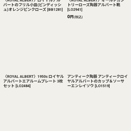
〈ROYAL ALBERT〉ロイヤルアル
〈ROYAL ALBERT〉オールドカン
バートのフリル小皿(ピンディッシ
トリーローズ陶器アルバート靴
ュ)オレンジピンクローズ
[
BB1281
]
[
LO2941
]
0
円
(税込)
〈ROYAL ALBERT〉1950s ロイヤル
アンティーク陶器 アンティークロイ
アルバートエアルームプレート 3枚
ヤルアルバートのカップ＆ソーサ
セット
[
LO2484
]
ーエンレイソウ
[
LO1519
]