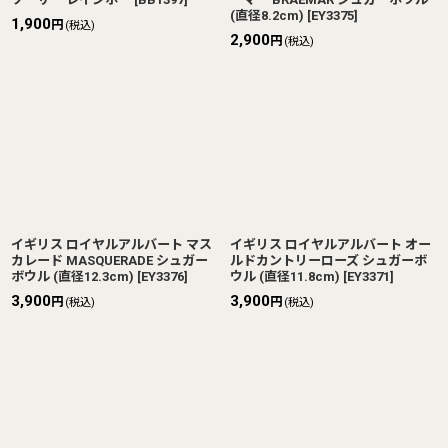
(直径8.2cm)
[
EY3375
]
1,900
円
(税込)
2,900
円
(税込)
イギリス ロイヤルアルバート マス
イギリス ロイヤルアルバート オー
カレード MASQUERADE シュガー
ルドカントリーローズ シュガーボ
ボウル (直径12.3cm)
[
EY3376
]
ウル (直径11.8cm)
[
EY3371
]
3,900
3,900
円
円
(税込)
(税込)