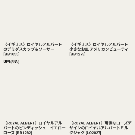
〈イギリス〉ロイヤルアルバート
〈イギリス〉ロイヤルアルバート
のデミダスカップ＆ソーサー
小さなお皿 アメリカンビューティ
[
BB1055
]
[
BB1273
]
0
円
(税込)
〈ROYAL ALBERT〉ロイヤルアル
〈ROYAL ALBERT〉可憐なローズデ
バートのピンディッシュ イエロー
ザインのロイヤルアルバートミル
ローズ
[
BB1282
]
クジャグ
[
LO2027
]