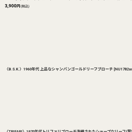
3,900
円
(税込)
〈B.S.K.〉1960年代 上品なシャンパンゴールドリーフブローチ
[
NU1782a
〈TRIFARI〉1970年代トリファリブローチ洗練されたシャープなリーフ(