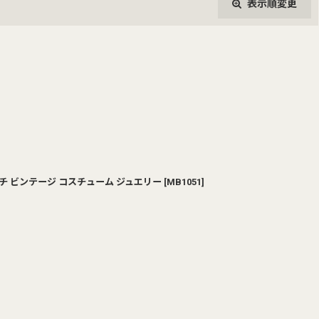
表示順変更
閉じる
ブローチ ビンテージ コスチューム ジュエリー
[
MB1051
]