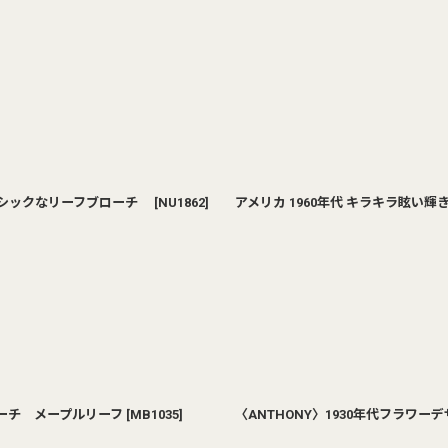
力のシックなリーフブローチ
[
NU1862
]
アメリカ 1960年代 キラキラ眩
ローチ メープルリーフ
[
MB1035
]
〈ANTHONY〉1930年代フラワ