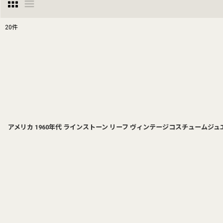
20
件
表示数
:
並び順
:
アメリカ 1960年代 ラインストーン リーフ ヴィンテージコスチュームジュ