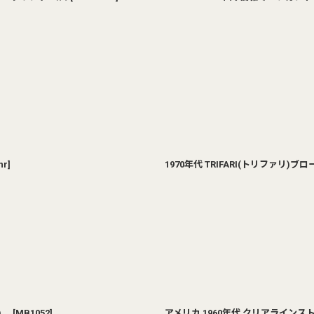
nr
]
1970年代 TRIFARI(トリファリ)
葉)
[
MB1052
]
アメリカ 1960年代 クリアライン