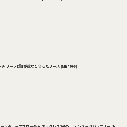
ブローチ リーフ(葉)が重なり合ったリース
[
MB1065
]
ストーンのリーフブローチ＆ ネックレス2WAY ヴィンテージジュエリー
[
Ｎ