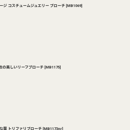
ィンテージ コスチュームジュエリー ブローチ
[
MB1069
]
めた2枚の美しいリーフブローチ
[
MB1175
]
ガントな葉 トリファリブローチ
[
MB1173nr
]