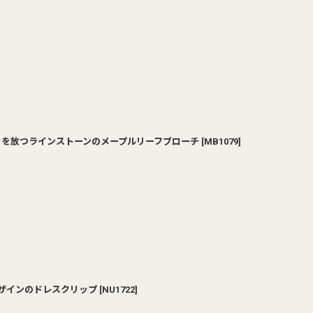
い輝きを放つラインストーンのメープルリーフブローチ
[
MB1079
]
ーデザインのドレスクリップ
[
NU1722
]