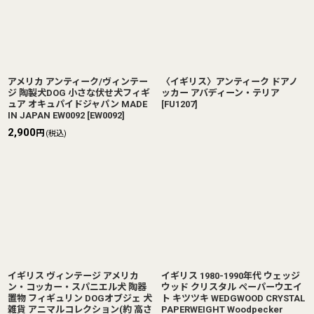
アメリカ アンティーク/ヴィンテー
〈イギリス〉アンティーク ドアノ
ジ 陶製犬DOG 小さな伏せ犬フィギ
ッカー アバディーン・テリア
ュア オキュパイドジャパン MADE
[
FU1207
]
IN JAPAN EW0092
[
EW0092
]
2,900
円
(税込)
イギリス ヴィンテージ アメリカ
イギリス 1980-1990年代 ウェッジ
ン・コッカー・スパニエル犬 陶器
ウッド クリスタル ペーパーウエイ
置物 フィギュリン DOGオブジェ 犬
ト キツツキ WEDGWOOD CRYSTAL
雑貨 アニマルコレクション(約 高さ
PAPERWEIGHT Woodpecker