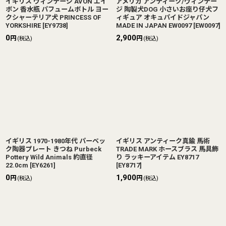
イギリス ヴィンテージ AVON エイ
アメリカ アンティーク/ヴィンテー
ボン 香水瓶 パフュームボトル ヨー
ジ 陶製犬DOG 小さいお座り仔犬フ
クシャーテリア犬 PRINCESS OF
ィギュア オキュパイドジャパン
YORKSHIRE
[
EY9738
]
MADE IN JAPAN EW0097
[
EW0097
]
0
2,900
円
円
(税込)
(税込)
イギリス 1970-1980年代 パーベッ
イギリス アンティーク真鍮 馬術
ク陶器プレート きつね Purbeck
TRADE MARK ホースブラス 馬具飾
Pottery Wild Animals 約直径
り ラッキーアイテム EY8717
22.0cm
[
EY6261
]
[
EY8717
]
0
1,900
円
円
(税込)
(税込)