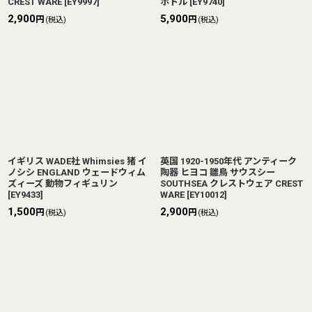
CREST WARE
[
EY9997
]
ボトル
[
EY9740
]
2,900
5,900
円
円
(税込)
(税込)
イギリス WADE社 Whimsies 猪 イ
英国 1920-1950年代 アンティーク
ノシシ ENGLAND ウェードウィム
陶器 ヒヨコ 雛鳥 サウスシー
ズィーズ 動物フィギュリン
SOUTHSEA クレストウェア CREST
[
EY9433
]
WARE
[
EY10012
]
1,500
2,900
円
円
(税込)
(税込)