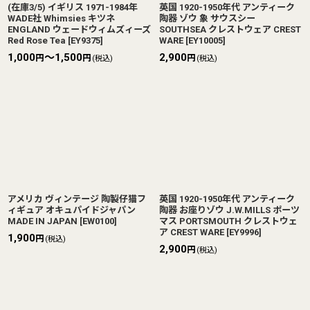
(在庫3/5) イギリス 1971-1984年
英国 1920-1950年代 アンティーク
WADE社 Whimsies キツネ
陶器 ゾウ 象 サウスシー
ENGLAND ウェードウィムズィーズ
SOUTHSEA クレストウェア CREST
Red Rose Tea
[
EY9375
]
WARE
[
EY10005
]
1,000
～1,500
2,900
円
円
円
(税込)
(税込)
アメリカ ヴィンテージ 陶製仔猫フ
英国 1920-1950年代 アンティーク
ィギュア オキュパイドジャパン
陶器 お座りゾウ J.W.MILLS ポーツ
MADE IN JAPAN
[
EW0100
]
マス PORTSMOUTH クレストウェ
ア CREST WARE
[
EY9996
]
1,900
円
(税込)
2,900
円
(税込)