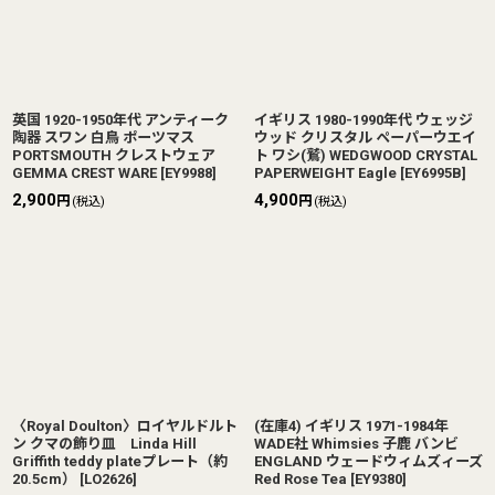
英国 1920-1950年代 アンティーク
イギリス 1980-1990年代 ウェッジ
陶器 スワン 白鳥 ポーツマス
ウッド クリスタル ペーパーウエイ
PORTSMOUTH クレストウェア
ト ワシ(鷲) WEDGWOOD CRYSTAL
GEMMA CREST WARE
[
EY9988
]
PAPERWEIGHT Eagle
[
EY6995B
]
2,900
4,900
円
円
(税込)
(税込)
〈Royal Doulton〉ロイヤルドルト
(在庫4) イギリス 1971-1984年
ン クマの飾り皿 Linda Hill
WADE社 Whimsies 子鹿 バンビ
Griffith teddy plateプレート（約
ENGLAND ウェードウィムズィーズ
20.5cm）
[
LO2626
]
Red Rose Tea
[
EY9380
]