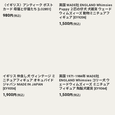
〈イギリス〉アンティーク ポスト
英国 WADE社 ENGLAND Whimsies
カード 母猫と仔猫たち
[
LO2851
]
Puppy ２匹の仔犬 犬雑貨 ウェード
ウィムズィーズ 動物ミニチュアフ
980
円
(税込)
ィギュア
[
EY9206
]
1,500
円
(税込)
イギリス 仲良し犬 ヴィンテージ ミ
英国 1971-1984年 WADE社
ニチュアフィギュア オキュパイド
ENGLAND Whimsies コリー犬 ウ
ジャパン MADE IN JAPAN
ェードウィムズィーズ ミニチュア
[
EY9356
]
フィギュア 陶製犬雑貨
[
EY9364
]
1,900
1,500
円
円
(税込)
(税込)