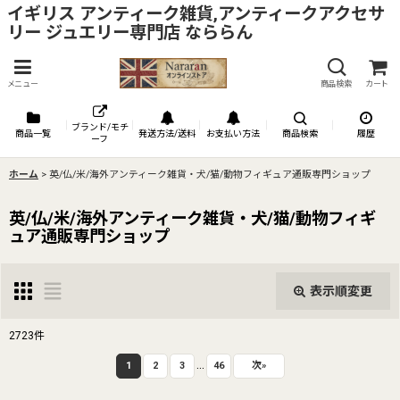
イギリス アンティーク雑貨,アンティークアクセサ
リー ジュエリー専門店 なららん
メニュー
商品検索
カート
ブランド/モチ
商品一覧
発送方法/送料
お支払い方法
商品検索
履歴
ーフ
ホーム
>
英/仏/米/海外アンティーク雑貨・犬/猫/動物フィギュア通販専門ショップ
英/仏/米/海外アンティーク雑貨・犬/猫/動物フィギ
ュア通販専門ショップ
表示順変更
閉じる
2723
件
...
表示数
:
1
2
3
46
次
»