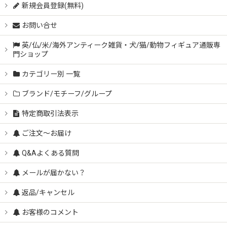
新規会員登録(無料)
英国ウェードウィムズィーズ WADE Whimsies
お問い合せ
英国シルバック SYLVAC 犬フィギュア
英/仏/米/海外アンティーク雑貨・犬/猫/動物フィギュア通販専
門ショップ
カテゴリー別 一覧
英国クーパークラフト COOPERCRAFT 犬フィギュア
ブランド/モチーフ/グループ
ドイツ ゴーベル Goebel 犬フィギュア
特定商取引法表示
ご注文～お届け
英国ベスウィック Beswick 動物フィギュア
Q&Aよくある質問
メールが届かない？
英国リリパットレーン Lilliput Lane ミニチュアハウス
返品/キャンセル
英国陶器 クレストウェア CREST WARE
お客様のコメント