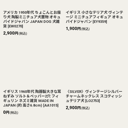
アメリカ 1950年代 ちょこんとお座
イギリス 小さなテリア犬 ヴィンテ
り犬 陶製ミニチュア犬置物 オキュ
ージ ミニチュアフィギュア オキュ
パイドジャパン JAPAN DOG 犬雑
パイドジャパン
[
EY9359
]
貨
[
EW0270
]
1,900
円
(税込)
2,900
円
(税込)
イギリス 1960年代 陶器製大きな耳
〈SILVER〉ヴィンテージシルバー
ねずみ ソルト＆ペッパー2穴 フィ
チャームネックレス スコティッシ
ギュリン ネズミ雑貨 MADE IN
ュテリア犬
[
LO2753
]
JAPAN (約 高さ6.8cm)
[
AA1015
]
2,900
円
(税込)
0
円
(税込)