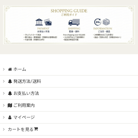
SALE お値引き品いたしました！
海外アンティーク/ヴィンテージファブリック
アウトレット/訳あり
海外アンティーク/ヴィンテージネックレス
スージークーパー SUSIE COOPER
海外アンティーク/ヴィンテージブローチ
ウェッジウッド WEDGWOOD
ホーム
海外アンティークリング＆ブレスレットその他
発送方法/送料
ロイヤルアルバート ROYAL ALBERT
お支払い方法
英国陶器ブランド ロイヤルドルトン/エインズレイ他
ご利用案内
マイページ
英国フィリップ・ローレストン Philip Laureston
カートを見る