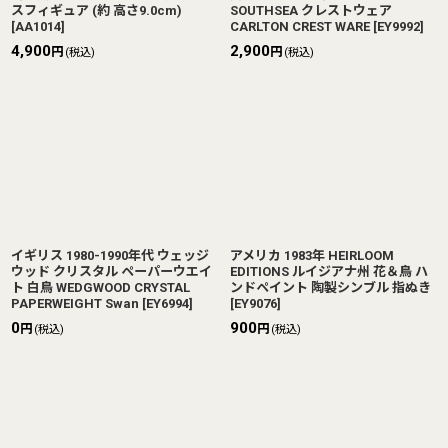
スフィギュア (約 高さ9.0cm)
SOUTHSEA クレストウェア
[
AA1014
]
CARLTON CREST WARE
[
EY9992
]
4,900
2,900
円
円
(税込)
(税込)
イギリス 1980-1990年代 ウェッジ
アメリカ 1983年 HEIRLOOM
ウッド クリスタル ペーパーウエイ
EDITIONS ルイジアナ州 花＆鳥 ハ
ト 白鳥 WEDGWOOD CRYSTAL
ンドペイント 陶製シンブル 指ぬき
PAPERWEIGHT Swan
[
EY6994
]
[
EY9076
]
0
900
円
円
(税込)
(税込)