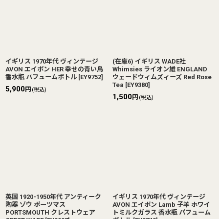
イギリス 1970年代 ヴィンテージ
(在庫6) イギリス WADE社
AVON エイボン HER 幸せの青い鳥
Whimsies ライオン雄 ENGLAND
香水瓶 パフュームボトル
[
EY9752
]
ウェードウィムズィーズ Red Rose
Tea
[
EY9380
]
5,900
円
(税込)
1,500
円
(税込)
英国 1920-1950年代 アンティーク
イギリス 1970年代 ヴィンテージ
陶器 ゾウ ポーツマス
AVON エイボン Lamb 子羊 ホワイ
PORTSMOUTH クレストウェア
トミルクガラス 香水瓶 パフューム