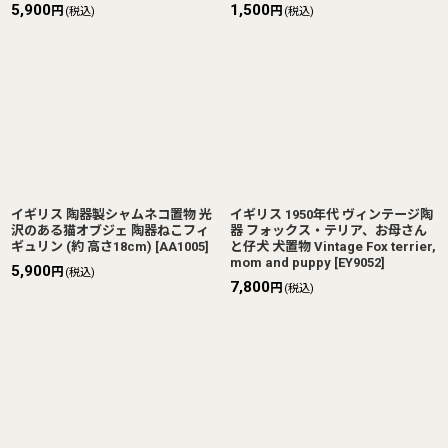
5,900
1,500
円
円
(税込)
(税込)
イギリス 陶器製シャムネコ置物 光
イギリス 1950年代 ヴィンテージ陶
沢のある猫オブジェ 陶器ねこフィ
器 フォックス・テリア、お母さん
ギュリン (約 高さ18cm)
[
AA1005
]
と仔犬 犬置物 Vintage Fox terrier,
mom and puppy
[
EY9052
]
5,900
円
(税込)
7,800
円
(税込)