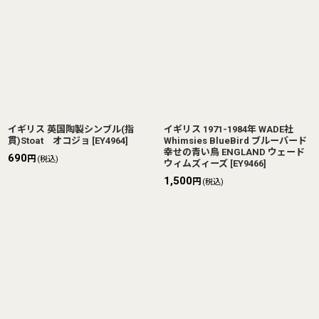
並び順
:
絞り込む
イギリス 英国陶製シンブル(指
イギリス 1971-1984年 WADE社
貫)Stoat オコジョ
[
EY4964
]
Whimsies BlueBird ブルーバード
幸せの青い鳥 ENGLAND ウェード
690
円
(税込)
ウィムズィーズ
[
EY9466
]
1,500
円
(税込)