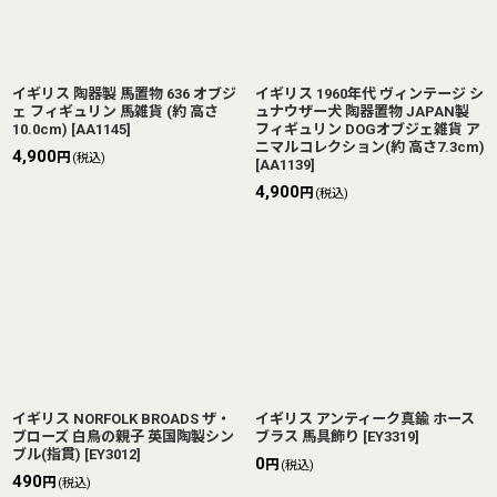
イギリス 陶器製 馬置物 636 オブジ
イギリス 1960年代 ヴィンテージ シ
ェ フィギュリン 馬雑貨 (約 高さ
ュナウザー犬 陶器置物 JAPAN製
10.0cm)
[
AA1145
]
フィギュリン DOGオブジェ雑貨 ア
ニマルコレクション(約 高さ7.3cm)
4,900
円
(税込)
[
AA1139
]
4,900
円
(税込)
イギリス NORFOLK BROADS ザ・
イギリス アンティーク真鍮 ホース
ブローズ 白鳥の親子 英国陶製シン
ブラス 馬具飾り
[
EY3319
]
ブル(指貫)
[
EY3012
]
0
円
(税込)
490
円
(税込)