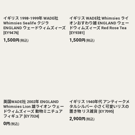
イギリス 1998-1999年 WADE社
イギリス WADE社 Whimsies ライ
Whimsies Sealife クジラ
オンおすわり雄 ENGLAND ウェー
ENGLAND ウェードウィムズィーズ
ドウィムズィーズ Red Rose Tea
[
EY9476
]
[
EY9381
]
1,500
1,500
円
円
(税込)
(税込)
英国WADE社 2002年 ENGLAND
イギリス 1940年代 アンティークメ
Whimsies Lion 雄ライオン ウェー
タルシルバー 小さく可愛いリスの
ドウィムズィーズ 動物ミニチュア
置き物 リス雑貨
[
EY7095
]
フィギュア
[
EY7324
]
2,900
円
(税込)
0
円
(税込)