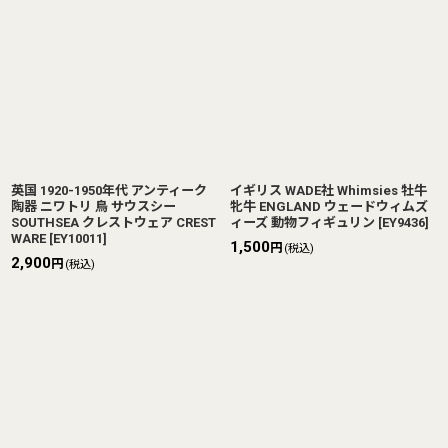
英国 1920-1950年代 アンティーク
イギリス WADE社 Whimsies 牡牛
陶器 ニワトリ 鳥 サウスシー
牝牛 ENGLAND ウェードウィムズ
SOUTHSEA クレストウェア CREST
ィーズ 動物フィギュリン
[
EY9436
]
WARE
[
EY10011
]
1,500
円
(税込)
2,900
円
(税込)