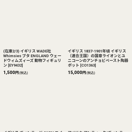
(在庫2/3) イギリス WADE社
イギリス 1837-1901年頃 イギリス
Whimsies ブタ ENGLAND ウェー
（連合王国）の国章ライオンとユ
ドウィムズィーズ 動物フィギュリ
ニコーンのアンチョビペースト陶器
ン
[
EY9432
]
ポット
[
CO1363
]
1,500
15,000
円
円
(税込)
(税込)