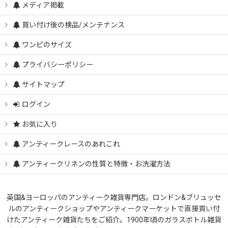
メディア掲載
犬/イヌ/DOG 世界のかわいい犬雑貨
買い付け後の検品/メンテナンス
ワンピのサイズ
猫/ねこ/CAT 世界のかわいい猫雑貨
プライバシーポリシー
魚/海の動物たち/FISH 世界のかわいい魚類雑貨
サイトマップ
ログイン
爬虫類/両生類/昆虫 世界のかわいい動物雑貨
お気に入り
アンティークレースのあれこれ
鳥/バード/BRID 世界のかわいい鳥雑貨
アンティークリネンの性質と特徴・お洗濯方法
世界の小動物アニマル雑貨
英国&ヨーロッパのアンティーク雑貨専門店。ロンドン&ブリュッセ
ルのアンティークショップやアンティークマーケットで直接買い付
英国アンティークシンブル指ぬき
けたアンティーク雑貨たちをご紹介。1900年頃のガラスボトル雑貨