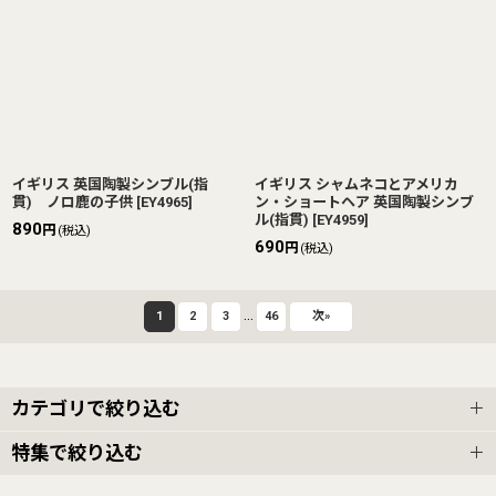
イギリス 英国陶製シンブル(指
イギリス シャムネコとアメリカ
貫) ノロ鹿の子供
[
EY4965
]
ン・ショートヘア 英国陶製シンブ
ル(指貫)
[
EY4959
]
890
円
(税込)
690
円
(税込)
...
1
2
3
46
次
»
カテゴリで絞り込む
特集で絞り込む
海外アンティーク雑貨