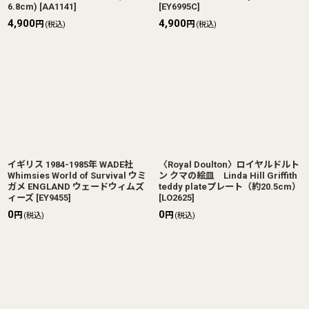
6.8cm)
[
AA1141
]
[
EY6995C
]
4,900
4,900
円
円
(税込)
(税込)
イギリス 1984-1985年 WADE社
〈Royal Doulton〉ロイヤルドルト
Whimsies World of Survival ウミ
ン クマの絵皿 Linda Hill Griffith
ガメ ENGLAND ウェードウィムズ
teddy plateプレート（約20.5cm）
ィーズ
[
EY9455
]
[
LO2625
]
0
0
円
円
(税込)
(税込)