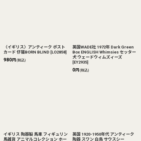
〈イギリス〉アンティーク ポスト
英国WADE社 1972年 Dark Green
カード 仔猫BORN BLIND
[
LO2858
]
Box ENGLISH Whimsies セッター
犬 ウェードウィムズィーズ
980
円
(税込)
[
EY2935
]
0
円
(税込)
イギリス 陶器製 馬車 フィギュリン
英国 1920-1950年代 アンティーク
馬雑貨 アニマルコレクション ホー
陶器 スワン 白鳥 サウスシー