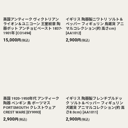
英国アンティーク ヴィクトリアン
イギリス 陶器製ニワトリ ソルト＆
ライオン＆ユニコーン 王室紋章 陶
ペッパー フィギュリン 鳥雑貨 アニ
器ポット アンチョビペースト 1837-
マルコレクション(約 高さcm)
1901年
[
CO1494
]
[
AA1012
]
15,000
2,900
円
円
(税込)
(税込)
英国 1920-1950年代 アンティーク
イギリス 陶器製フレンチブルドッ
陶器 ペンギン 鳥 ポーツマス
ク ソルト＆ペッパー フィギュリン
PORTSMOUTH クレストウェア
犬雑貨 アニマルコレクション(約 高
CREST WARE
[
EY9993
]
さ8.0cm)
[
AA1011
]
2,900
2,900
円
円
(税込)
(税込)