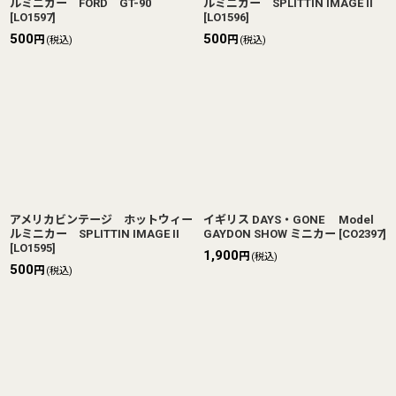
ルミニカー FORD GT-90
ルミニカー SPLITTIN IMAGE II
[
LO1597
]
[
LO1596
]
500
500
円
円
(税込)
(税込)
アメリカビンテージ ホットウィー
イギリス DAYS・GONE Model
ルミニカー SPLITTIN IMAGE II
GAYDON SHOW ミニカー
[
CO2397
]
[
LO1595
]
1,900
円
(税込)
500
円
(税込)