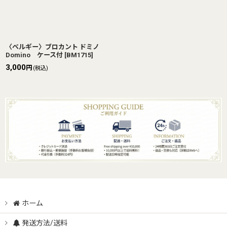
〈ベルギー〉ブロカント ドミノ
Domino ケース付
[
BM1715
]
3,000
円
(税込)
ホーム
発送方法/送料