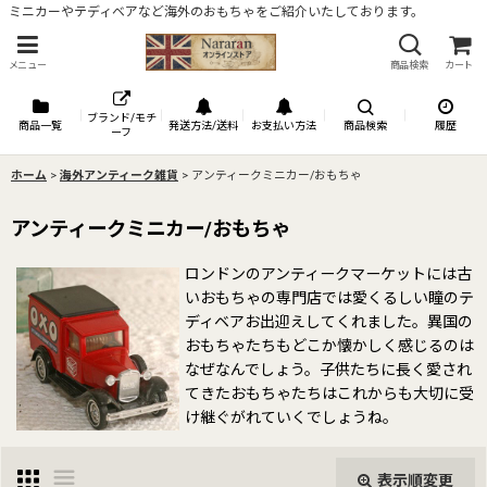
ミニカーやテディベアなど海外のおもちゃをご紹介いたしております。
メニュー
商品検索
カート
ブランド/モチ
商品一覧
発送方法/送料
お支払い方法
商品検索
履歴
ーフ
ホーム
>
海外アンティーク雑貨
>
アンティークミニカー/おもちゃ
アンティークミニカー/おもちゃ
ロンドンのアンティークマーケットには古
いおもちゃの専門店では愛くるしい瞳のテ
ディベアお出迎えしてくれました。異国の
おもちゃたちもどこか懐かしく感じるのは
なぜなんでしょう。子供たちに長く愛され
てきたおもちゃたちはこれからも大切に受
け継ぐがれていくでしょうね。
表示順変更