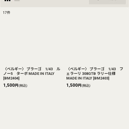
閉じる
17
件
表示数
:
並び順
:
絞り込む
〈ベルギー〉 ブラーゴ 1/43 ル
〈ベルギー〉 ブラーゴ 1/43 フ
ノー5 ターボ MADE IN ITALY
ェラーリ 308GTB ラリー仕様
[
BM2404
]
MADE IN ITALY
[
BM2403
]
1,500
1,500
円
円
(税込)
(税込)