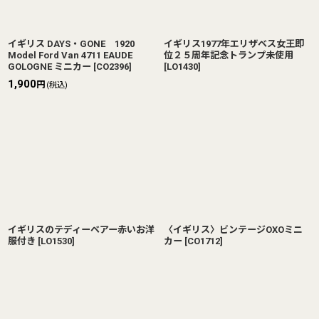
イギリス DAYS・GONE 1920
イギリス1977年エリザベス女王即
Model Ford Van 4711 EAUDE
位２５周年記念トランプ未使用
GOLOGNE ミニカー
[
CO2396
]
[
LO1430
]
1,900
円
(税込)
イギリスのテディーベアー赤いお洋
〈イギリス〉ビンテージOXOミニ
服付き
[
LO1530
]
カー
[
CO1712
]