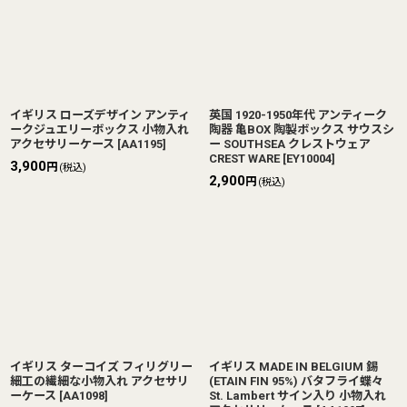
イギリス ローズデザイン アンティ
英国 1920-1950年代 アンティーク
ークジュエリーボックス 小物入れ
陶器 亀BOX 陶製ボックス サウスシ
アクセサリーケース
[
AA1195
]
ー SOUTHSEA クレストウェア
CREST WARE
[
EY10004
]
3,900
円
(税込)
2,900
円
(税込)
イギリス ターコイズ フィリグリー
イギリス MADE IN BELGIUM 錫
細工の繊細な小物入れ アクセサリ
(ETAIN FIN 95%) バタフライ蝶々
ーケース
[
AA1098
]
St. Lambert サイン入り 小物入れ