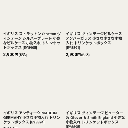
イギリス ストラットン Stratton ヴ
イギリス ヴィンテージピルケース
ィンテージ シルバープレート 小さ
アンバーガラス 小さな小さな小物
なピルケース 小物入れ トリンケッ
入れ トリンケットボックス
トボックス
[
EY8905
]
[
EY8891
]
2,900
2,900
円
円
(税込)
(税込)
イギリス アンティーク MADE IN
イギリス ヴィンテージ ピューター
GERMANY 小さな小物入れ トリン
製 Glover & Smith England 小さな
ケットボックス
[
EY8894
]
小物入れ トリンケットボックス
[
EY8895
]