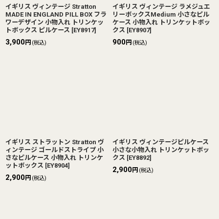
イギリス ヴィンテージ Stratton
イギリス ヴィンテージ ラメジュエ
MADE IN ENGLAND PILL BOX フラ
リーボックスMedium 小さなピル
ワーデザイン 小物入れ トリンケッ
ケース 小物入れ トリンケットボッ
トボックス ピルケース
[
EY8917
]
クス
[
EY8907
]
3,900
900
円
円
(税込)
(税込)
イギリス ストラットン Stratton ヴ
イギリス ヴィンテージピルケース
ィンテージ ゴールドストライプ 小
小さな小物入れ トリンケットボッ
さなピルケース 小物入れ トリンケ
クス
[
EY8892
]
ットボックス
[
EY8904
]
2,900
円
(税込)
2,900
円
(税込)