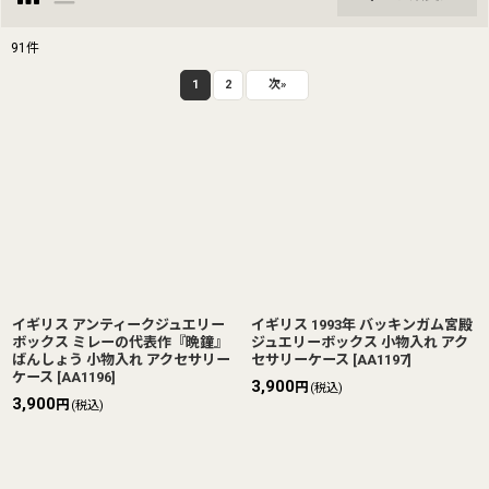
閉じる
91
件
表示数
:
1
2
次
»
並び順
:
絞り込む
イギリス アンティークジュエリー
イギリス 1993年 バッキンガム宮殿
ボックス ミレーの代表作『晩鐘』
ジュエリーボックス 小物入れ アク
ばんしょう 小物入れ アクセサリー
セサリーケース
[
AA1197
]
ケース
[
AA1196
]
3,900
円
(税込)
3,900
円
(税込)