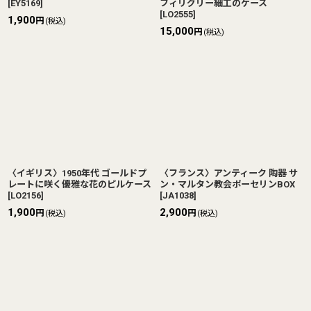
[
EY5169
]
フィリグリー細工のケース
[
LO2555
]
1,900
円
(税込)
15,000
円
(税込)
〈イギリス〉1950年代 ゴールドプ
〈フランス〉アンティーク 陶器 サ
レートに咲く優雅な花のピルケース
ン・マルタン教会ポーセリンBOX
[
LO2156
]
[
JA1038
]
1,900
2,900
円
円
(税込)
(税込)