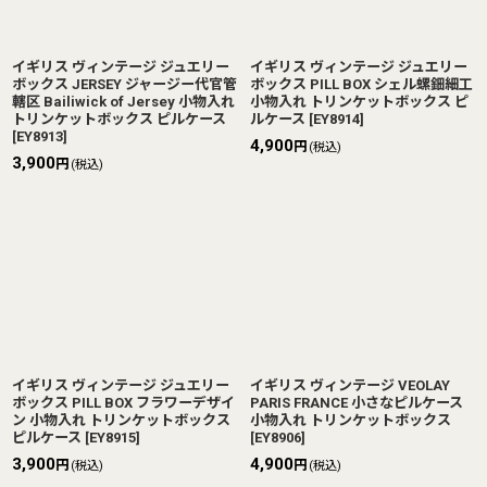
イギリス ヴィンテージ ジュエリー
イギリス ヴィンテージ ジュエリー
ボックス JERSEY ジャージー代官管
ボックス PILL BOX シェル螺鈿細工
轄区 Bailiwick of Jersey 小物入れ
小物入れ トリンケットボックス ピ
トリンケットボックス ピルケース
ルケース
[
EY8914
]
[
EY8913
]
4,900
円
(税込)
3,900
円
(税込)
イギリス ヴィンテージ ジュエリー
イギリス ヴィンテージ VEOLAY
ボックス PILL BOX フラワーデザイ
PARIS FRANCE 小さなピルケース
ン 小物入れ トリンケットボックス
小物入れ トリンケットボックス
ピルケース
[
EY8915
]
[
EY8906
]
3,900
4,900
円
円
(税込)
(税込)