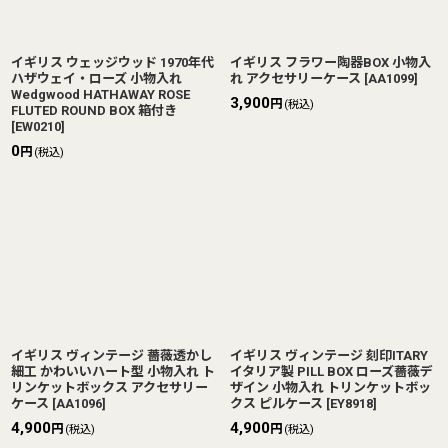
イギリス ウェッジウッド 1970年代
イギリス フラワー陶器BOX 小物入
ハザウェイ・ローズ 小物入れ
れ アクセサリーケース
[
AA1099
]
Wedgwood HATHAWAY ROSE
3,900
円
(税込)
FLUTED ROUND BOX 箱付き
[
EW0210
]
0
円
(税込)
イギリス ヴィンテージ 薔薇透かし
イギリス ヴィンテージ 刻印ITARY
細工 かわいいハート型 小物入れ ト
イタリア製 PILL BOX ローズ薔薇デ
リンケットボックス アクセサリー
ザイン 小物入れ トリンケットボッ
ケース
[
AA1096
]
クス ピルケース
[
EY8918
]
4,900
4,900
円
円
(税込)
(税込)