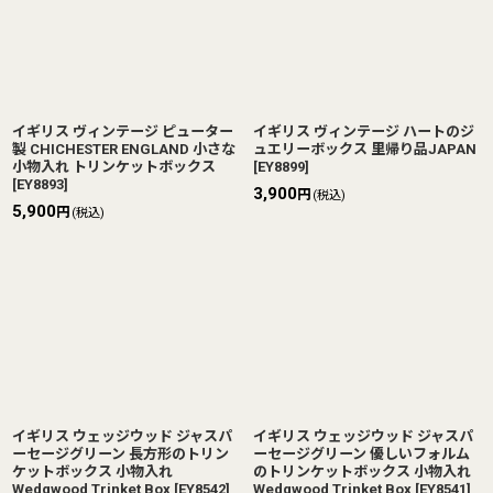
イギリス ヴィンテージ ピューター
イギリス ヴィンテージ ハートのジ
製 CHICHESTER ENGLAND 小さな
ュエリーボックス 里帰り品JAPAN
小物入れ トリンケットボックス
[
EY8899
]
[
EY8893
]
3,900
円
(税込)
5,900
円
(税込)
イギリス ウェッジウッド ジャスパ
イギリス ウェッジウッド ジャスパ
ーセージグリーン 長方形のトリン
ーセージグリーン 優しいフォルム
ケットボックス 小物入れ
のトリンケットボックス 小物入れ
Wedgwood Trinket Box
[
EY8542
]
Wedgwood Trinket Box
[
EY8541
]