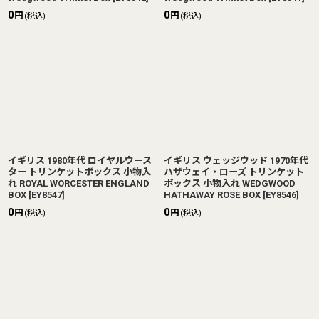
0
0
円
円
(税込)
(税込)
イギリス 1980年代 ロイヤルウース
イギリス ウェッジウッド 1970年代
ター トリンケットボックス 小物入
ハザウェイ・ローズ トリンケット
れ ROYAL WORCESTER ENGLAND
ボックス 小物入れ WEDGWOOD
BOX
[
EY8547
]
HATHAWAY ROSE BOX
[
EY8546
]
0
0
円
円
(税込)
(税込)