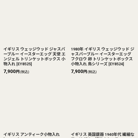
イギリス ウェッジウッド ジャスパ
1980年 イギリス ウェッジウッド ジ
ーブルー イースターエッグ 天使 エ
ャスパーブルー イースターエッグ
ンジェル トリンケットボックス 小
フクロウ 卵 トリンケットボックス
物入れ
[
EY8525
]
小物入れ 鳥シリーズ
[
EY8524
]
7,900
7,900
円
円
(税込)
(税込)
イギリス アンティーク小物入れ
イギリス 英国銀器 1940年代 繊細な