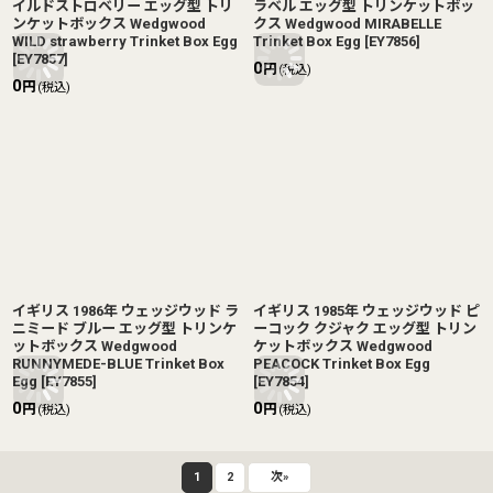
イルドストロベリー エッグ型 トリ
ラベル エッグ型 トリンケットボッ
ンケットボックス Wedgwood
クス Wedgwood MIRABELLE
WILD strawberry Trinket Box Egg
Trinket Box Egg
[
EY7856
]
[
EY7857
]
0
円
(税込)
0
円
(税込)
イギリス 1986年 ウェッジウッド ラ
イギリス 1985年 ウェッジウッド ピ
ニミード ブルー エッグ型 トリンケ
ーコック クジャク エッグ型 トリン
ットボックス Wedgwood
ケットボックス Wedgwood
RUNNYMEDE-BLUE Trinket Box
PEACOCK Trinket Box Egg
Egg
[
EY7855
]
[
EY7854
]
0
0
円
円
(税込)
(税込)
1
2
次
»