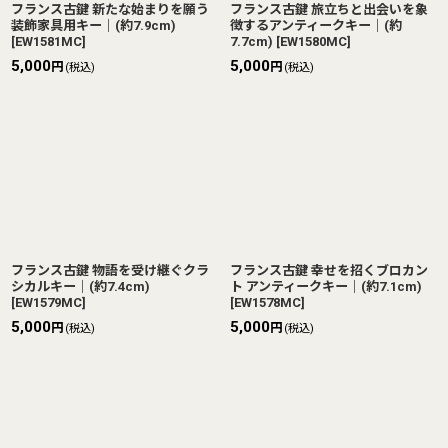
フランス古鍵 新たな始まりを願う
フランス古鍵 旅立ちと出会いを象
装飾家具用キー｜(約7.9cm)
徴するアンティークキー｜(約
[
EW1581MC
]
7.7cm)
[
EW1580MC
]
5,000
5,000
円
円
(税込)
(税込)
フランス古鍵 物語を受け継ぐクラ
フランス古鍵 幸せを招くブロカン
シカルキー｜(約7.4cm)
ト アンティークキー｜(約7.1cm)
[
EW1579MC
]
[
EW1578MC
]
5,000
5,000
円
円
(税込)
(税込)