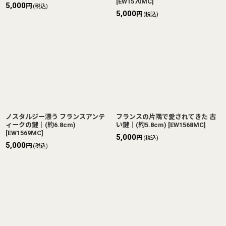
[
EW1570MC
]
5,000
円
(税込)
5,000
円
(税込)
ノスタルジー漂う フランスアンテ
フランスの片隅で愛されてきた 古
ィークの鍵｜(約6.8cm)
い鍵｜(約5.8cm)
[
EW1568MC
]
[
EW1569MC
]
5,000
円
(税込)
5,000
円
(税込)