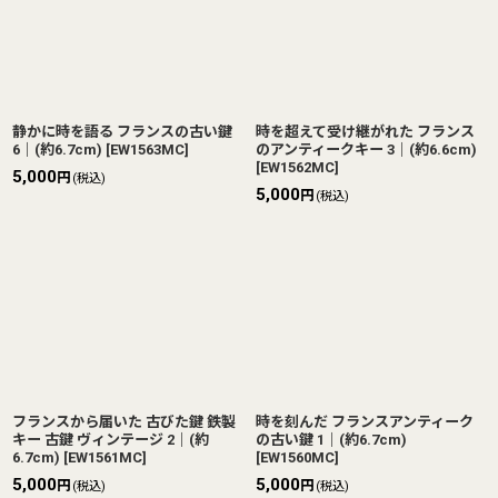
静かに時を語る フランスの古い鍵
時を超えて受け継がれた フランス
6｜(約6.7cm)
[
EW1563MC
]
のアンティークキー 3｜(約6.6cm)
[
EW1562MC
]
5,000
円
(税込)
5,000
円
(税込)
フランスから届いた 古びた鍵 鉄製
時を刻んだ フランスアンティーク
キー 古鍵 ヴィンテージ 2｜(約
の古い鍵 1｜(約6.7cm)
6.7cm)
[
EW1561MC
]
[
EW1560MC
]
5,000
5,000
円
円
(税込)
(税込)