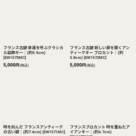
フランス古鍵 幸運を呼ぶクラシカ
フランス古鍵 新しい扉を開くアン
ル装飾キー｜(約5.9cm)
ティークキー ブロカント｜(約
[
EW1573MC
]
5.8cm)
[
EW1572MC
]
5,000
5,000
円
円
(税込)
(税込)
時を刻んだ フランスアンティーク
フランスブロカント 時を重ねたア
の古い鍵｜(約7.4cm)
[
EW1571MC
]
イアンキー｜(約6.7cm)