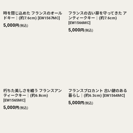
時を閉じ込めた フランスのオール
フランスの古い扉を守ってきた ア
ドキー｜(約7.6cm)
[
EW1567MC
]
ンティークキー｜(約7.6cm)
[
EW1566MC
]
5,000
円
(税込)
5,000
円
(税込)
朽ちた美しさを纏う フランスアン
フランスブロカント 古い鍵のある
ティークキー｜(約6.8cm)
暮らし｜(約6.3cm)
[
EW1564MC
]
[
EW1565MC
]
5,000
円
(税込)
5,000
円
(税込)