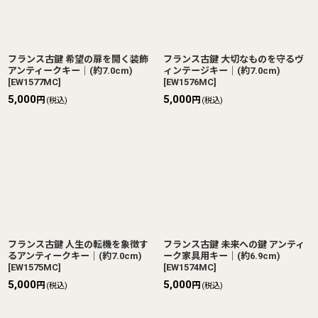
フランス古鍵 希望の扉を開く装飾
フランス古鍵 大切なものを守るヴ
アンティークキー｜(約7.0cm)
ィンテージキー｜(約7.0cm)
[
EW1577MC
]
[
EW1576MC
]
5,000
5,000
円
円
(税込)
(税込)
フランス古鍵 人生の転機を象徴す
フランス古鍵 未来への鍵 アンティ
るアンティークキー｜(約7.0cm)
ーク家具用キー｜(約6.9cm)
[
EW1575MC
]
[
EW1574MC
]
5,000
5,000
円
円
(税込)
(税込)