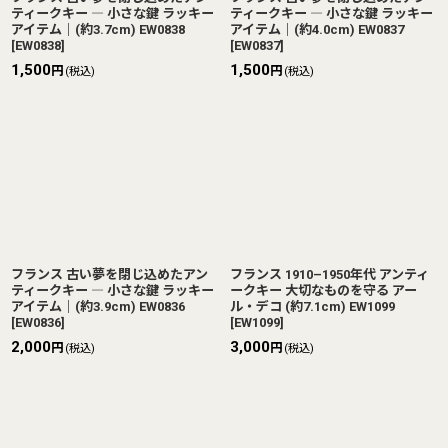
ティークキー ― 小さな鍵 ラッキー
ティークキー ― 小さな鍵 ラッキー
アイテム｜(約3.7cm) EW0838
アイテム｜(約4.0cm) EW0837
[
EW0838
]
[
EW0837
]
1,500
1,500
円
円
(税込)
(税込)
フランス 古い夢を閉じ込めたアン
フランス 1910–1950年代 アンティ
ティークキー ― 小さな鍵 ラッキー
ークキー 大切なものを守る アー
アイテム｜(約3.9cm) EW0836
ル・デコ (約7.1cm) EW1099
[
EW0836
]
[
EW1099
]
2,000
3,000
円
円
(税込)
(税込)