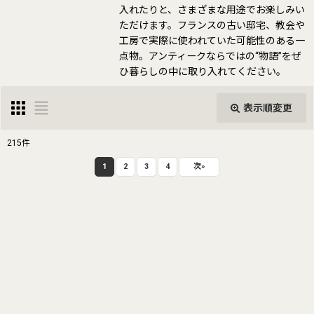
入れたりと、さまざまな用途でお楽しみい
ただけます。フランスの古い邸宅、教会や
工房で実際に使われていた可能性のある一
点物。アンティークならではの“物語”をぜ
ひ暮らしの中に取り入れてください。
表示順変更
閉じる
215
件
表示数
:
1
2
3
4
次
»
並び順
:
絞り込む