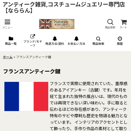
アンティーク雑貨,コスチュームジュエリー専門店
【なららん】
メニュー
商品検索
カート
ブランド/モチ
商品一覧
発送方法/送料
お支払い方法
商品検索
履歴
ーフ
ホーム
>
フランスアンティーク鍵
フランスアンティーク鍵
フランスで実際に使用されていた、重厚感
のあるアイアンキー（古鍵）です。年月を
経て生まれた独特の風合いは、現代のもの
では再現できない深い味わい。手に取ると
伝わるほどの存在感があり、アンティーク
特有のサビや摩耗も歴史を物語る魅力とな
っています。 インテリアのアクセントとし
て飾ったり、手作り作品の素材として取り