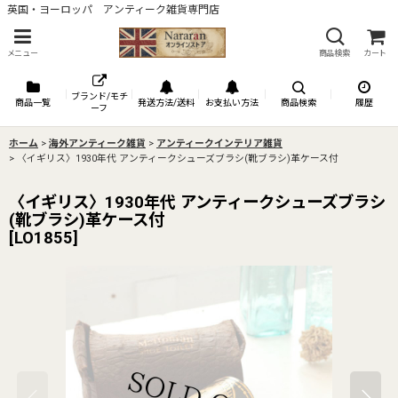
英国・ヨーロッパ アンティーク雑貨専門店
メニュー
商品検索
カート
ブランド/モチ
商品一覧
発送方法/送料
お支払い方法
商品検索
履歴
ーフ
ホーム
>
海外アンティーク雑貨
>
アンティークインテリア雑貨
>
〈イギリス〉1930年代 アンティークシューズブラシ(靴ブラシ)革ケース付
〈イギリス〉1930年代 アンティークシューズブラシ
(靴ブラシ)革ケース付
[
LO1855
]