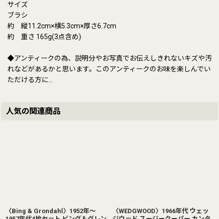
サイズ
ブラシ
約 縦11.2cm×横5.3cm×厚さ6.7cm
約 重さ 165g(3点含め)
◆アンティークの為、説明分やお写真でお伝えしきれないキズや汚
れなどがあるかと思います。このアンティークのお味を楽しんでい
ただける方に…
人気の関連商品
〈Bing & Grondahl〉1952年〜
〈WEDGWOOD〉1966年代 ウェッ
1957年代4枚セット ビング＆グレン
ジウッド スージークーパー カンタ