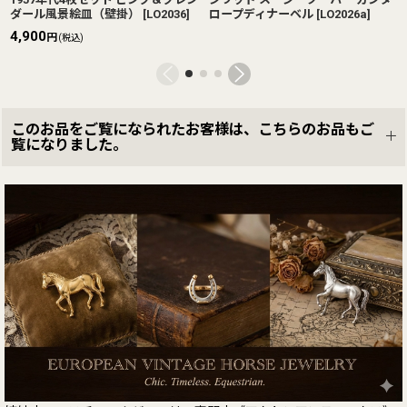
ダール風景絵皿（壁掛）
[
LO2036
]
ロープディナーベル
[
LO2026a
]
4,900
円
(税込)
このお品をご覧になられたお客様は、こちらのお品もご
覧になりました。
ティー
〈イギリス〉1930年代 アンティー
1930年代イギリスアンティー
クパフュームボトル ガラスキャッ
OXO
[
LO1036
]
プ付き
[
CO1321
]